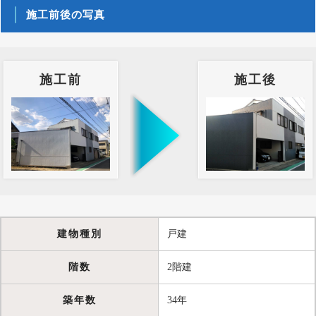
施工前後の写真
施工前
施工後
建物種別
戸建
階数
2階建
築年数
34年