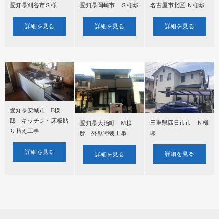
愛知県刈谷市Ｓ様
愛知県岡崎市 Ｓ様邸
名古屋市北区 Ｎ様邸
詳細を見る
詳細を見る
詳細を見る
愛知県安城市 F様
邸 キッチン・床板貼
三重県四日市市 Ｎ様
愛知県大治町 M様
り替え工事
邸
邸 外壁塗装工事
詳細を見る
詳細を見る
詳細を見る