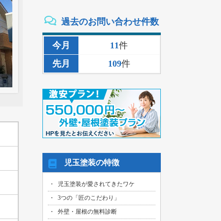
2026/08/02
過去のお問い合わせ件数
三重県いなべ市のお客様より、外壁その
他塗装・雨樋リペア工事の御見積依頼を
頂きました！
今月
11
件
2026/08/02
先月
109
件
名古屋市名東区のお客様より、雨漏り補
修工事の御見積依頼を頂きました！
2026/08/01
名古屋市千種区のお客様より、外壁その
他塗装工事の御見積依頼を頂きました！
2026/08/01
名古屋市中川区のお客様より、雨漏れ修
繕工事の御見積依頼を頂きました！
2026/08/01
児玉塗装の特徴
名古屋市名東区のお客様より、換気ファ
ン交換工事の御見積依頼を頂きました！
児玉塗装が愛されてきたワケ
2026/08/01
3つの「匠のこだわり」
名古屋市東区のお客様より、外壁その他
塗装工事の御見積依頼を頂きました！
外壁・屋根の無料診断