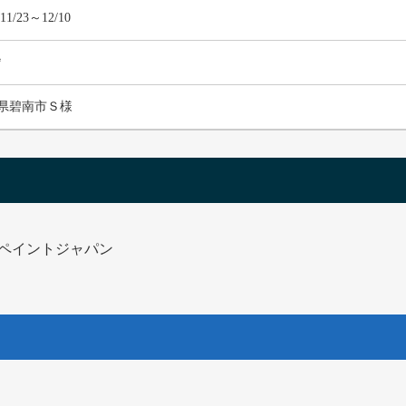
/11/23～12/10
㎡
県碧南市Ｓ様
ックペイントジャパン