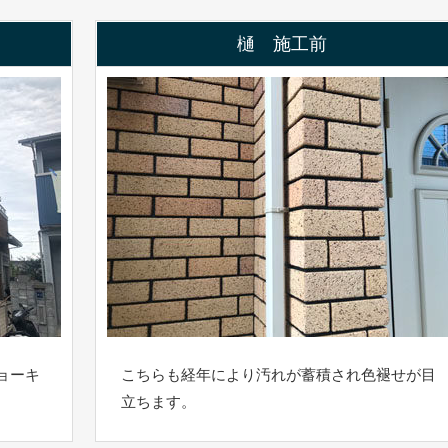
樋 施工前
ョーキ
こちらも経年により汚れが蓄積され色褪せが目
立ちます。