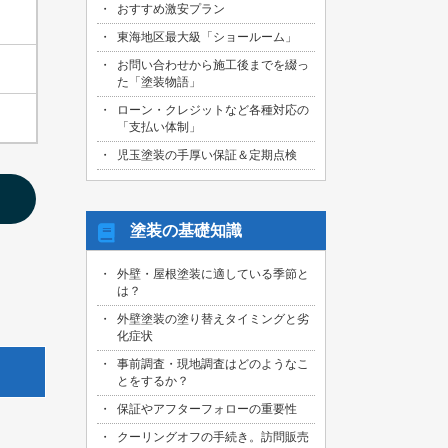
おすすめ激安プラン
2026/08/01
名古屋市天白区のお客様より、屋根外壁
東海地区最大級「ショールーム」
その他塗装、ベランダ防水工事の御見積
お問い合わせから施工後までを綴っ
依頼を頂きました！
た「塗装物語」
2026/07/31
ローン・クレジットなど各種対応の
名古屋市東区のお客様より、原状回復工
「支払い体制」
事の御見積依頼を頂きました！
児玉塗装の手厚い保証＆定期点検
2026/07/31
名古屋市緑区のお客様より、屋根葺き替
え工事の御見積依頼を頂きました！
塗装の基礎知識
2026/07/31
三重県桑名市のお客様より、外壁その他
外壁・屋根塗装に適している季節と
塗装工事の御見積依頼を頂きました！
は？
2026/07/31
外壁塗装の塗り替えタイミングと劣
名古屋市守山区のお客様より、屋根塗装
化症状
工事の御見積依頼を頂きました！
事前調査・現地調査はどのようなこ
とをするか？
2026/07/29
愛知県知多市のお客様より、外壁塗装・
保証やアフターフォローの重要性
ベランダ防水工事の御見積依頼を頂きま
した！
クーリングオフの手続き。訪問販売