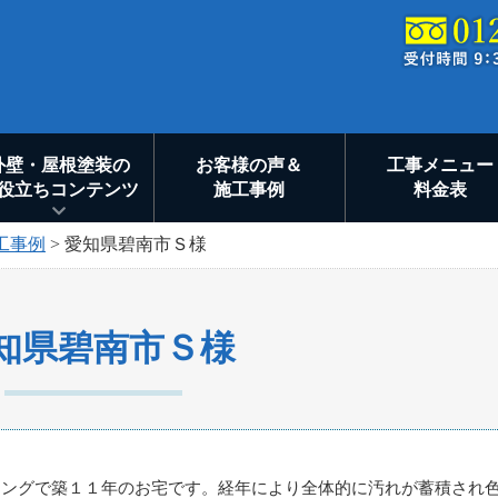
外壁・屋根塗装の
お客様の声＆
工事メニュー
役立ちコンテンツ
施工事例
料金表
工事例
>
愛知県碧南市Ｓ様
知県碧南市Ｓ様
ィングで築１１年のお宅です。経年により全体的に汚れが蓄積され