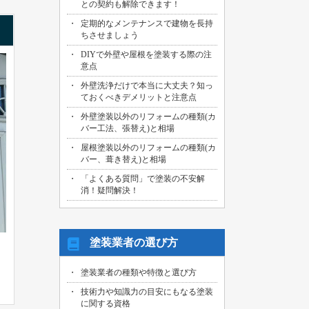
との契約も解除できます！
2026/07/29
定期的なメンテナンスで建物を長持
名古屋市中川区のお客様より、外壁その
ちさせましょう
他塗装工事の御見積依頼を頂きました！
DIYで外壁や屋根を塗装する際の注
2026/07/31
意点
海部郡大治町のお客様より、屋根・外壁
外壁洗浄だけで本当に大丈夫？知っ
その他塗装工事の御見積依頼を頂きまし
ておくべきデメリットと注意点
た！
外壁塗装以外のリフォームの種類(カ
2026/07/30
バー工法、張替え)と相場
名古屋市名東区のお客様より、屋上バル
コニー防水工事の御見積依頼を頂きまし
屋根塗装以外のリフォームの種類(カ
た！
バー、葺き替え)と相場
「よくある質問」で塗装の不安解
2026/07/29
消！疑問解決！
名古屋市千種区のお客様より、エントラ
ンス雨漏り修繕工事の御見積依頼を頂き
ました！
塗装業者の選び方
塗装業者の種類や特徴と選び方
技術力や知識力の目安にもなる塗装
に関する資格