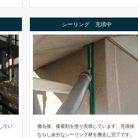
シーリング 充填中
してい
撤去後、接着剤を塗り充填しています。充填後
ならし余分なシーリング材を撤去し完了です。