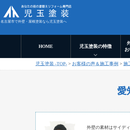
名古屋市で外壁・屋根塗装なら児玉塗装へ
HOME
児玉塗装の特徴
お
児玉塗装 -TOP-
>
お客様の声＆施工事例
>
施
愛
外壁の素材はサイデ