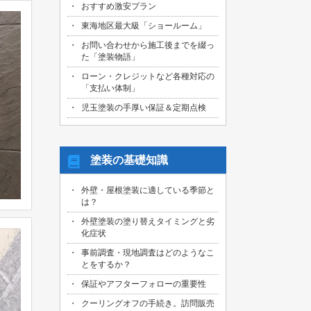
おすすめ激安プラン
2026/08/01
名古屋市天白区のお客様より、屋根外壁
東海地区最大級「ショールーム」
その他塗装、ベランダ防水工事の御見積
お問い合わせから施工後までを綴っ
依頼を頂きました！
た「塗装物語」
2026/07/31
ローン・クレジットなど各種対応の
名古屋市東区のお客様より、原状回復工
「支払い体制」
事の御見積依頼を頂きました！
児玉塗装の手厚い保証＆定期点検
2026/07/31
名古屋市緑区のお客様より、屋根葺き替
え工事の御見積依頼を頂きました！
塗装の基礎知識
2026/07/31
三重県桑名市のお客様より、外壁その他
外壁・屋根塗装に適している季節と
塗装工事の御見積依頼を頂きました！
は？
2026/07/31
外壁塗装の塗り替えタイミングと劣
名古屋市守山区のお客様より、屋根塗装
化症状
工事の御見積依頼を頂きました！
事前調査・現地調査はどのようなこ
とをするか？
2026/07/29
愛知県知多市のお客様より、外壁塗装・
保証やアフターフォローの重要性
ベランダ防水工事の御見積依頼を頂きま
した！
クーリングオフの手続き。訪問販売