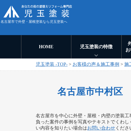
名古屋市で外壁・屋根塗装なら児玉塗装へ
HOME
児玉塗装の特徴
お
児玉塗装 -TOP-
>
お客様の声＆施工事例
>
施
名古屋市中村区
名古屋市を中心に外壁・屋根・内壁の塗装工
負った案件の事例を写真やテキストでくわし
い内容を知りたい場合は
お問い合わせ
くださ