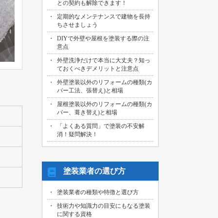
との契約も解除できます！
2026/07/29
定期的なメンテナンスで建物を長持
名古屋市中川区のお客様より、外壁その
ちさせましょう
他塗装工事の御見積依頼を頂きました！
DIYで外壁や屋根を塗装する際の注
2026/07/31
意点
海部郡大治町のお客様より、屋根・外壁
外壁洗浄だけで本当に大丈夫？知っ
その他塗装工事の御見積依頼を頂きまし
ておくべきデメリットと注意点
た！
外壁塗装以外のリフォームの種類(カ
2026/07/30
バー工法、張替え)と相場
名古屋市名東区のお客様より、屋上バル
コニー防水工事の御見積依頼を頂きまし
屋根塗装以外のリフォームの種類(カ
た！
バー、葺き替え)と相場
「よくある質問」で塗装の不安解
2026/07/29
消！疑問解決！
名古屋市千種区のお客様より、エントラ
ンス雨漏り修繕工事の御見積依頼を頂き
ました！
塗装業者の選び方
塗装業者の種類や特徴と選び方
技術力や知識力の目安にもなる塗装
に関する資格