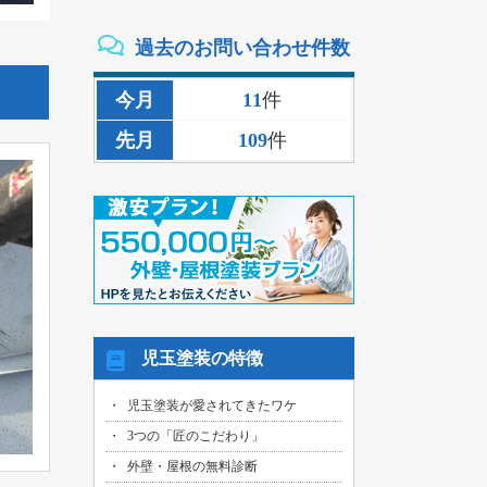
2026/08/02
過去のお問い合わせ件数
三重県いなべ市のお客様より、外壁その
他塗装・雨樋リペア工事の御見積依頼を
頂きました！
今月
11
件
2026/08/02
先月
109
件
名古屋市名東区のお客様より、雨漏り補
修工事の御見積依頼を頂きました！
2026/08/01
名古屋市千種区のお客様より、外壁その
他塗装工事の御見積依頼を頂きました！
2026/08/01
名古屋市中川区のお客様より、雨漏れ修
繕工事の御見積依頼を頂きました！
2026/08/01
児玉塗装の特徴
名古屋市名東区のお客様より、換気ファ
ン交換工事の御見積依頼を頂きました！
児玉塗装が愛されてきたワケ
2026/08/01
3つの「匠のこだわり」
名古屋市東区のお客様より、外壁その他
塗装工事の御見積依頼を頂きました！
外壁・屋根の無料診断