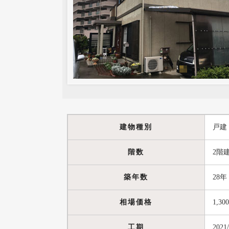
建物種別
戸建
階数
2階
築年数
28年
相場価格
1,30
工期
2021/