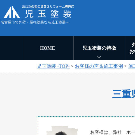
名古屋市で外壁・屋根塗装なら児玉塗装へ
HOME
児玉塗装の特徴
お
児玉塗装 -TOP-
>
お客様の声＆施工事例
>
施
三重
お客様は、弊社 ホ