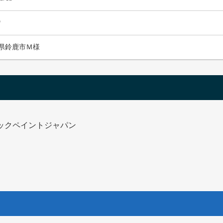
㎡
県鈴鹿市Ｍ様
テックペイントジャパン