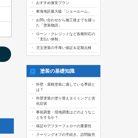
おすすめ激安プラン
2026/08/01
名古屋市天白区のお客様より、屋根外壁
東海地区最大級「ショールーム」
その他塗装、ベランダ防水工事の御見積
お問い合わせから施工後までを綴っ
依頼を頂きました！
た「塗装物語」
2026/07/31
ローン・クレジットなど各種対応の
名古屋市東区のお客様より、原状回復工
「支払い体制」
事の御見積依頼を頂きました！
児玉塗装の手厚い保証＆定期点検
2026/07/31
名古屋市緑区のお客様より、屋根葺き替
え工事の御見積依頼を頂きました！
塗装の基礎知識
2026/07/31
三重県桑名市のお客様より、外壁その他
外壁・屋根塗装に適している季節と
塗装工事の御見積依頼を頂きました！
は？
2026/07/31
外壁塗装の塗り替えタイミングと劣
名古屋市守山区のお客様より、屋根塗装
化症状
工事の御見積依頼を頂きました！
事前調査・現地調査はどのようなこ
とをするか？
2026/07/29
愛知県知多市のお客様より、外壁塗装・
保証やアフターフォローの重要性
ベランダ防水工事の御見積依頼を頂きま
した！
クーリングオフの手続き。訪問販売