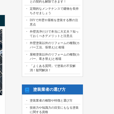
との契約も解除できます！
2026/07/29
定期的なメンテナンスで建物を長持
名古屋市中川区のお客様より、外壁その
ちさせましょう
他塗装工事の御見積依頼を頂きました！
DIYで外壁や屋根を塗装する際の注
2026/07/31
意点
海部郡大治町のお客様より、屋根・外壁
外壁洗浄だけで本当に大丈夫？知っ
その他塗装工事の御見積依頼を頂きまし
ておくべきデメリットと注意点
た！
外壁塗装以外のリフォームの種類(カ
2026/07/30
バー工法、張替え)と相場
名古屋市名東区のお客様より、屋上バル
コニー防水工事の御見積依頼を頂きまし
屋根塗装以外のリフォームの種類(カ
た！
バー、葺き替え)と相場
「よくある質問」で塗装の不安解
2026/07/29
消！疑問解決！
名古屋市千種区のお客様より、エントラ
ンス雨漏り修繕工事の御見積依頼を頂き
ました！
塗装業者の選び方
塗装業者の種類や特徴と選び方
技術力や知識力の目安にもなる塗装
に関する資格