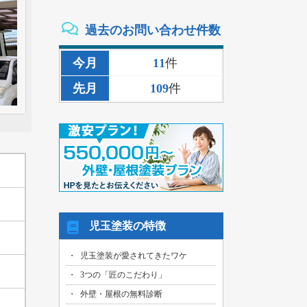
2026/08/02
過去のお問い合わせ件数
三重県いなべ市のお客様より、外壁その
他塗装・雨樋リペア工事の御見積依頼を
頂きました！
今月
11
件
2026/08/02
先月
109
件
名古屋市名東区のお客様より、雨漏り補
修工事の御見積依頼を頂きました！
2026/08/01
名古屋市千種区のお客様より、外壁その
他塗装工事の御見積依頼を頂きました！
2026/08/01
名古屋市中川区のお客様より、雨漏れ修
繕工事の御見積依頼を頂きました！
2026/08/01
児玉塗装の特徴
名古屋市名東区のお客様より、換気ファ
ン交換工事の御見積依頼を頂きました！
児玉塗装が愛されてきたワケ
2026/08/01
3つの「匠のこだわり」
名古屋市東区のお客様より、外壁その他
塗装工事の御見積依頼を頂きました！
外壁・屋根の無料診断