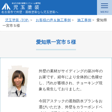
名古屋市で外壁・屋根塗装なら児玉塗装へ
児玉塗装 -TOP-
>
お客様の声＆施工事例
>
施工事例
>
愛知県
一宮市Ｓ様
愛知県一宮市Ｓ様
外壁の素材がサイディングの築20年の
お家です。経年により全体的に色褪せ
し、汚れが蓄積され、チョーキング現
象も発生しておりました。
今回アステックの遮熱防水プランをお
選びいただき、外壁をカラーボンドベ