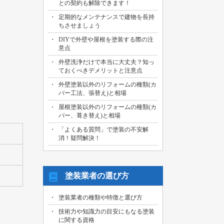
との契約も解除できます！
2026/07/29
定期的なメンテナンスで建物を長持
名古屋市中川区のお客様より、外壁その
ちさせましょう
他塗装工事の御見積依頼を頂きました！
DIYで外壁や屋根を塗装する際の注
2026/07/31
意点
海部郡大治町のお客様より、屋根・外壁
外壁洗浄だけで本当に大丈夫？知っ
その他塗装工事の御見積依頼を頂きまし
ておくべきデメリットと注意点
た！
外壁塗装以外のリフォームの種類(カ
2026/07/30
バー工法、張替え)と相場
名古屋市名東区のお客様より、屋上バル
コニー防水工事の御見積依頼を頂きまし
屋根塗装以外のリフォームの種類(カ
た！
バー、葺き替え)と相場
「よくある質問」で塗装の不安解
2026/07/29
消！疑問解決！
名古屋市千種区のお客様より、エントラ
ンス雨漏り修繕工事の御見積依頼を頂き
ました！
塗装業者の選び方
塗装業者の種類や特徴と選び方
技術力や知識力の目安にもなる塗装
に関する資格