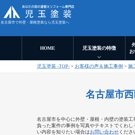
名古屋市で外壁・屋根塗装なら児玉塗装へ
HOME
児玉塗装の特徴
お
児玉塗装 -TOP-
>
お客様の声＆施工事例
>
施
名古屋市西
名古屋市を中心に外壁・屋根・内壁の塗装工
負った案件の事例を写真やテキストでくわし
い内容を知りたい場合は
お問い合わせ
くださ