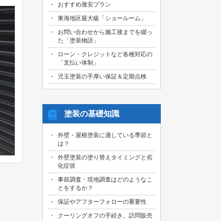
おすすめ激安プラン
2026/08/01
名古屋市天白区のお客様より、屋根外壁
東海地区最大級「ショールーム」
その他塗装、ベランダ防水工事の御見積
お問い合わせから施工後までを綴っ
依頼を頂きました！
た「塗装物語」
2026/07/31
ローン・クレジットなど各種対応の
名古屋市東区のお客様より、原状回復工
「支払い体制」
事の御見積依頼を頂きました！
児玉塗装の手厚い保証＆定期点検
2026/07/31
名古屋市緑区のお客様より、屋根葺き替
え工事の御見積依頼を頂きました！
塗装の基礎知識
2026/07/31
三重県桑名市のお客様より、外壁その他
外壁・屋根塗装に適している季節と
塗装工事の御見積依頼を頂きました！
は？
2026/07/31
外壁塗装の塗り替えタイミングと劣
名古屋市守山区のお客様より、屋根塗装
化症状
工事の御見積依頼を頂きました！
事前調査・現地調査はどのようなこ
とをするか？
2026/07/29
愛知県知多市のお客様より、外壁塗装・
保証やアフターフォローの重要性
ベランダ防水工事の御見積依頼を頂きま
した！
クーリングオフの手続き。訪問販売