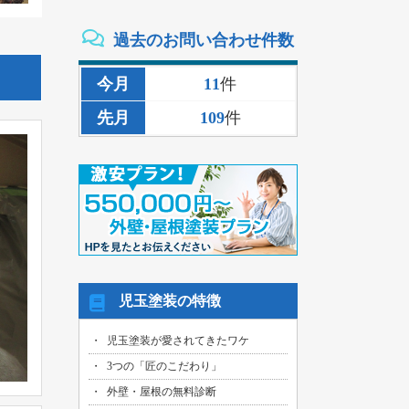
2026/08/02
過去のお問い合わせ件数
三重県いなべ市のお客様より、外壁その
他塗装・雨樋リペア工事の御見積依頼を
頂きました！
今月
11
件
2026/08/02
先月
109
件
名古屋市名東区のお客様より、雨漏り補
修工事の御見積依頼を頂きました！
2026/08/01
名古屋市千種区のお客様より、外壁その
他塗装工事の御見積依頼を頂きました！
2026/08/01
名古屋市中川区のお客様より、雨漏れ修
繕工事の御見積依頼を頂きました！
2026/08/01
児玉塗装の特徴
名古屋市名東区のお客様より、換気ファ
ン交換工事の御見積依頼を頂きました！
児玉塗装が愛されてきたワケ
2026/08/01
3つの「匠のこだわり」
名古屋市東区のお客様より、外壁その他
塗装工事の御見積依頼を頂きました！
外壁・屋根の無料診断