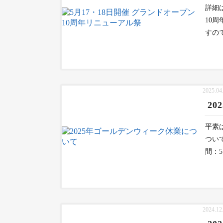
詳細はコ
10
すの
2025.04
2
平素
つい
間：5
2024.12