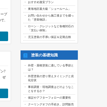
おすすめ激安プラン
2026/08/01
名古屋市天白区のお客様より、屋根外壁
東海地区最大級「ショールーム」
その他塗装、ベランダ防水工事の御見積
ドオープ
お問い合わせから施工後までを綴っ
依頼を頂きました！
た「塗装物語」
ので、
2026/07/31
ローン・クレジットなど各種対応の
名古屋市東区のお客様より、原状回復工
「支払い体制」
事の御見積依頼を頂きました！
児玉塗装の手厚い保証＆定期点検
2026/07/31
名古屋市緑区のお客様より、屋根葺き替
え工事の御見積依頼を頂きました！
塗装の基礎知識
2026/07/31
三重県桑名市のお客様より、外壁その他
外壁・屋根塗装に適している季節と
塗装工事の御見積依頼を頂きました！
は？
プン7
2026/07/31
外壁塗装の塗り替えタイミングと劣
、ぜ
名古屋市守山区のお客様より、屋根塗装
化症状
工事の御見積依頼を頂きました！
事前調査・現地調査はどのようなこ
とをするか？
2026/07/29
愛知県知多市のお客様より、外壁塗装・
保証やアフターフォローの重要性
ベランダ防水工事の御見積依頼を頂きま
した！
クーリングオフの手続き。訪問販売