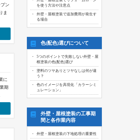
外壁・屋根塗装でリフォームローン
オープン
を使う方法や注意点
りま
外壁・屋根塗装で追加費用が発生す
る場合
色(配色)選びについて
5つのポイントで失敗しない外壁・屋
根塗装の色(配色)選び
塗料のツヤありとツヤなしは何が違
う？
業に
色のイメージを具現化「カラーシミ
休業期
ュレーション」
…
外壁・屋根塗装の工事期
間と各作業内容
外壁・屋根塗装の下地処理の重要性