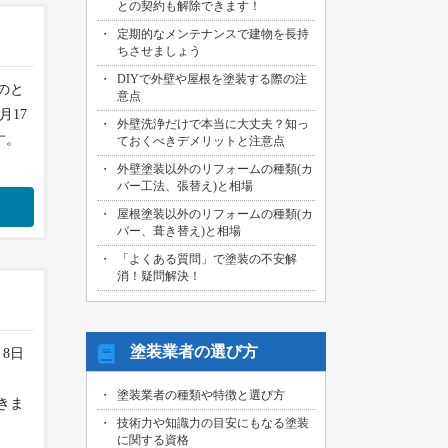
との契約も解除できます！
2026/07/29
定期的なメンテナンスで建物を長持
名古屋市中川区のお客様より、外壁その
ちさせましょう
他塗装工事の御見積依頼を頂きました！
DIYで外壁や屋根を塗装する際の注
のと
2026/07/31
意点
海部郡大治町のお客様より、屋根・外壁
月17
外壁洗浄だけで本当に大丈夫？知っ
その他塗装工事の御見積依頼を頂きまし
す。
ておくべきデメリットと注意点
た！
外壁塗装以外のリフォームの種類(カ
2026/07/30
バー工法、張替え)と相場
名古屋市名東区のお客様より、屋上バル
コニー防水工事の御見積依頼を頂きまし
屋根塗装以外のリフォームの種類(カ
た！
バー、葺き替え)と相場
「よくある質問」で塗装の不安解
2026/07/29
消！疑問解決！
名古屋市千種区のお客様より、エントラ
ンス雨漏り修繕工事の御見積依頼を頂き
ました！
塗装業者の選び方
8日
日
塗装業者の種類や特徴と選び方
きま
技術力や知識力の目安にもなる塗装
に関する資格