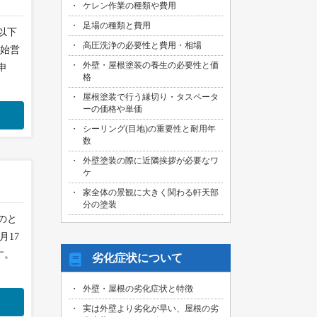
ケレン作業の種類や費用
足場の種類と費用
以下
高圧洗浄の必要性と費用・相場
年始営
外壁・屋根塗装の養生の必要性と価
申
格
屋根塗装で行う縁切り・タスペータ
ーの価格や単価
シーリング(目地)の重要性と耐用年
数
外壁塗装の際に近隣挨拶が必要なワ
ケ
家全体の景観に大きく関わる軒天部
分の塗装
のと
月17
す。
劣化症状について
外壁・屋根の劣化症状と特徴
実は外壁より劣化が早い、屋根の劣