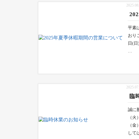
2025.08
2
平素
おりご
日(
…
2025.07
臨
誠に
（火
（金
して