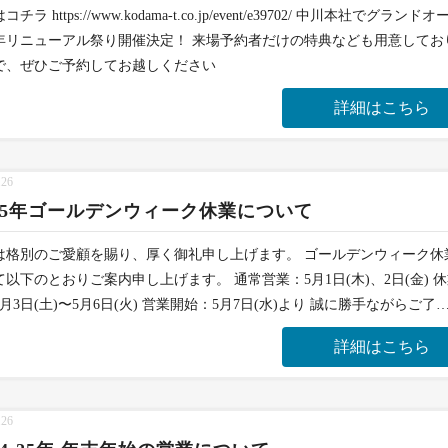
チラ https://www.kodama-t.co.jp/event/e39702/ 中川本社でグランド
周年リニューアル祭り開催決定！ 来場予約者だけの特典なども用意してお
で、ぜひご予約してお越しください
詳細はこちら
.26
025年ゴールデンウィーク休業について
は格別のご愛顧を賜り、厚く御礼申し上げます。 ゴールデンウィーク休
て以下のとおりご案内申し上げます。 通常営業：5月1日(木)、2日(金) 
月3日(土)〜5月6日(火) 営業開始：5月7日(水)より 誠に勝手ながらご了
詳細はこちら
.26