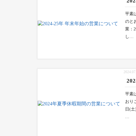
20
平素
のとお
業：
し…
2024.07
2
平素
おりご
日(
…