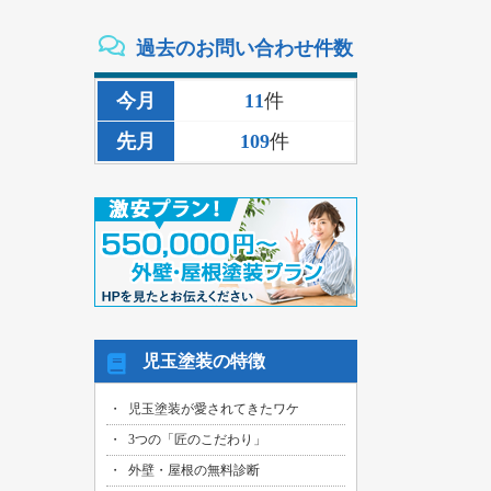
2026/08/02
過去のお問い合わせ件数
三重県いなべ市のお客様より、外壁その
他塗装・雨樋リペア工事の御見積依頼を
頂きました！
今月
11
件
2026/08/02
先月
109
件
名古屋市名東区のお客様より、雨漏り補
修工事の御見積依頼を頂きました！
2026/08/01
名古屋市千種区のお客様より、外壁その
他塗装工事の御見積依頼を頂きました！
2026/08/01
名古屋市中川区のお客様より、雨漏れ修
繕工事の御見積依頼を頂きました！
2026/08/01
児玉塗装の特徴
名古屋市名東区のお客様より、換気ファ
ン交換工事の御見積依頼を頂きました！
児玉塗装が愛されてきたワケ
2026/08/01
3つの「匠のこだわり」
名古屋市東区のお客様より、外壁その他
塗装工事の御見積依頼を頂きました！
外壁・屋根の無料診断