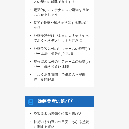
との契約も解除できます！
2026/07/29
定期的なメンテナンスで建物を長持
名古屋市中川区のお客様より、外壁その
ちさせましょう
他塗装工事の御見積依頼を頂きました！
DIYで外壁や屋根を塗装する際の注
2026/07/31
意点
海部郡大治町のお客様より、屋根・外壁
外壁洗浄だけで本当に大丈夫？知っ
その他塗装工事の御見積依頼を頂きまし
ておくべきデメリットと注意点
た！
外壁塗装以外のリフォームの種類(カ
2026/07/30
バー工法、張替え)と相場
名古屋市名東区のお客様より、屋上バル
コニー防水工事の御見積依頼を頂きまし
屋根塗装以外のリフォームの種類(カ
た！
バー、葺き替え)と相場
「よくある質問」で塗装の不安解
2026/07/29
消！疑問解決！
名古屋市千種区のお客様より、エントラ
ンス雨漏り修繕工事の御見積依頼を頂き
ました！
塗装業者の選び方
塗装業者の種類や特徴と選び方
技術力や知識力の目安にもなる塗装
に関する資格