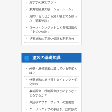
おすすめ激安プラン
2026/08/01
名古屋市天白区のお客様より、屋根外壁
東海地区最大級「ショールーム」
その他塗装、ベランダ防水工事の御見積
お問い合わせから施工後までを綴っ
依頼を頂きました！
た「塗装物語」
2026/07/31
ローン・クレジットなど各種対応の
名古屋市東区のお客様より、原状回復工
「支払い体制」
事の御見積依頼を頂きました！
児玉塗装の手厚い保証＆定期点検
2026/07/31
名古屋市緑区のお客様より、屋根葺き替
え工事の御見積依頼を頂きました！
塗装の基礎知識
2026/07/31
三重県桑名市のお客様より、外壁その他
外壁・屋根塗装に適している季節と
塗装工事の御見積依頼を頂きました！
は？
2026/07/31
外壁塗装の塗り替えタイミングと劣
名古屋市守山区のお客様より、屋根塗装
化症状
工事の御見積依頼を頂きました！
事前調査・現地調査はどのようなこ
とをするか？
2026/07/29
愛知県知多市のお客様より、外壁塗装・
保証やアフターフォローの重要性
ベランダ防水工事の御見積依頼を頂きま
した！
クーリングオフの手続き。訪問販売