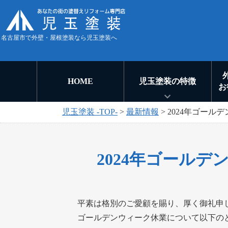
名古屋市で外壁・屋根塗装なら児玉塗装へ
HOME
児玉塗装の特徴
お
児玉塗装 -TOP-
>
最新情報
>
2024年ゴール
2024年ゴール
平素は格別のご愛顧を賜り、厚く御礼申
ゴールデンウィーク休業について以下の