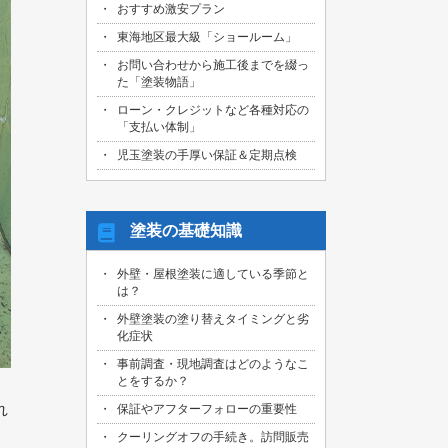
おすすめ激安プラン
2026/08/01
名古屋市天白区のお客様より、屋根外壁
東海地区最大級「ショールーム」
その他塗装、ベランダ防水工事の御見積
お問い合わせから施工後までを綴っ
依頼を頂きました！
た「塗装物語」
2026/07/31
ローン・クレジットなど各種対応の
名古屋市東区のお客様より、原状回復工
「支払い体制」
事の御見積依頼を頂きました！
児玉塗装の手厚い保証＆定期点検
2026/07/31
名古屋市緑区のお客様より、屋根葺き替
え工事の御見積依頼を頂きました！
塗装の基礎知識
2026/07/31
三重県桑名市のお客様より、外壁その他
外壁・屋根塗装に適している季節と
塗装工事の御見積依頼を頂きました！
は？
2026/07/31
外壁塗装の塗り替えタイミングと劣
名古屋市守山区のお客様より、屋根塗装
化症状
工事の御見積依頼を頂きました！
事前調査・現地調査はどのようなこ
とをするか？
2026/07/29
愛知県知多市のお客様より、外壁塗装・
れ
保証やアフターフォローの重要性
ベランダ防水工事の御見積依頼を頂きま
した！
クーリングオフの手続き。訪問販売