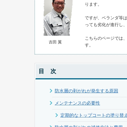
ります。
ですが、ベランダ等
っても劣化が進行し
こちらのページでは
吉田 翼
す。
目 次
防水層の剥がれが発生する原因
メンテナンスの必要性
定期的なトップコートの塗り替