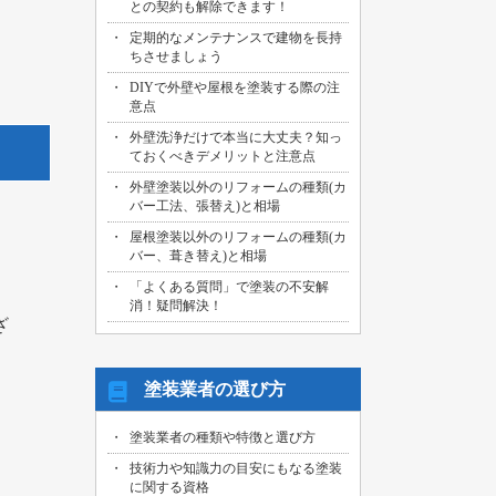
との契約も解除できます！
2026/07/29
定期的なメンテナンスで建物を長持
名古屋市中川区のお客様より、外壁その
。
ちさせましょう
他塗装工事の御見積依頼を頂きました！
DIYで外壁や屋根を塗装する際の注
2026/07/31
意点
海部郡大治町のお客様より、屋根・外壁
外壁洗浄だけで本当に大丈夫？知っ
その他塗装工事の御見積依頼を頂きまし
ておくべきデメリットと注意点
た！
外壁塗装以外のリフォームの種類(カ
2026/07/30
バー工法、張替え)と相場
名古屋市名東区のお客様より、屋上バル
。
コニー防水工事の御見積依頼を頂きまし
屋根塗装以外のリフォームの種類(カ
た！
バー、葺き替え)と相場
「よくある質問」で塗装の不安解
2026/07/29
消！疑問解決！
名古屋市千種区のお客様より、エントラ
ざ
ンス雨漏り修繕工事の御見積依頼を頂き
ました！
塗装業者の選び方
塗装業者の種類や特徴と選び方
技術力や知識力の目安にもなる塗装
に関する資格