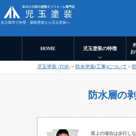
名古屋市で外壁・屋根塗装なら児玉塗装へ
HOME
児玉塗装の特徴
お
児玉塗装 -TOP-
>
防水塗装(工事)について
>
防水層の
屋上の場合は歩行し