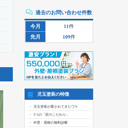
2026/08/02
過去のお問い合わせ件数
三重県いなべ市のお客様より、外壁その
他塗装・雨樋リペア工事の御見積依頼を
頂きました！
今月
11
件
2026/08/02
先月
109
件
名古屋市名東区のお客様より、雨漏り補
修工事の御見積依頼を頂きました！
2026/08/01
名古屋市千種区のお客様より、外壁その
他塗装工事の御見積依頼を頂きました！
2026/08/01
名古屋市中川区のお客様より、雨漏れ修
繕工事の御見積依頼を頂きました！
2026/08/01
児玉塗装の特徴
名古屋市名東区のお客様より、換気ファ
ン交換工事の御見積依頼を頂きました！
児玉塗装が愛されてきたワケ
2026/08/01
3つの「匠のこだわり」
名古屋市東区のお客様より、外壁その他
塗装工事の御見積依頼を頂きました！
外壁・屋根の無料診断