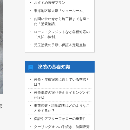
おすすめ激安プラン
2026/08/01
名古屋市天白区のお客様より、屋根外壁
東海地区最大級「ショールーム」
その他塗装、ベランダ防水工事の御見積
お問い合わせから施工後までを綴っ
依頼を頂きました！
た「塗装物語」
2026/07/31
ローン・クレジットなど各種対応の
名古屋市東区のお客様より、原状回復工
「支払い体制」
事の御見積依頼を頂きました！
児玉塗装の手厚い保証＆定期点検
2026/07/31
名古屋市緑区のお客様より、屋根葺き替
え工事の御見積依頼を頂きました！
塗装の基礎知識
2026/07/31
三重県桑名市のお客様より、外壁その他
外壁・屋根塗装に適している季節と
塗装工事の御見積依頼を頂きました！
は？
2026/07/31
外壁塗装の塗り替えタイミングと劣
名古屋市守山区のお客様より、屋根塗装
化症状
工事の御見積依頼を頂きました！
事前調査・現地調査はどのようなこ
ぼ
とをするか？
2026/07/29
愛知県知多市のお客様より、外壁塗装・
保証やアフターフォローの重要性
ベランダ防水工事の御見積依頼を頂きま
した！
クーリングオフの手続き。訪問販売