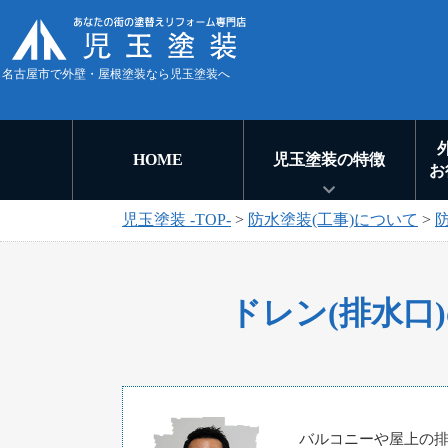
名古屋市で外壁・屋根塗装なら児玉塗装へ
HOME
児玉塗装の特徴
お
児玉塗装 -TOP-
>
防水塗装(工事)について
>
ドレン(排水口
バルコニーや屋上の