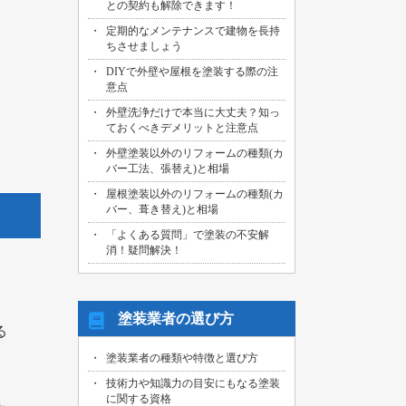
との契約も解除できます！
2026/07/29
定期的なメンテナンスで建物を長持
名古屋市中川区のお客様より、外壁その
ちさせましょう
他塗装工事の御見積依頼を頂きました！
DIYで外壁や屋根を塗装する際の注
2026/07/31
意点
海部郡大治町のお客様より、屋根・外壁
外壁洗浄だけで本当に大丈夫？知っ
その他塗装工事の御見積依頼を頂きまし
ておくべきデメリットと注意点
た！
外壁塗装以外のリフォームの種類(カ
2026/07/30
バー工法、張替え)と相場
名古屋市名東区のお客様より、屋上バル
コニー防水工事の御見積依頼を頂きまし
屋根塗装以外のリフォームの種類(カ
た！
バー、葺き替え)と相場
「よくある質問」で塗装の不安解
2026/07/29
消！疑問解決！
名古屋市千種区のお客様より、エントラ
ンス雨漏り修繕工事の御見積依頼を頂き
ました！
塗装業者の選び方
る
塗装業者の種類や特徴と選び方
技術力や知識力の目安にもなる塗装
に関する資格