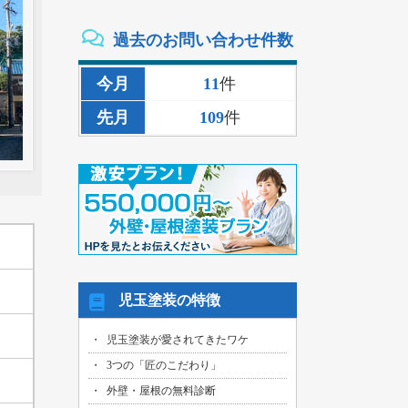
2026/08/02
過去のお問い合わせ件数
三重県いなべ市のお客様より、外壁その
他塗装・雨樋リペア工事の御見積依頼を
頂きました！
今月
11
件
2026/08/02
先月
109
件
名古屋市名東区のお客様より、雨漏り補
修工事の御見積依頼を頂きました！
2026/08/01
名古屋市千種区のお客様より、外壁その
他塗装工事の御見積依頼を頂きました！
2026/08/01
名古屋市中川区のお客様より、雨漏れ修
繕工事の御見積依頼を頂きました！
2026/08/01
児玉塗装の特徴
名古屋市名東区のお客様より、換気ファ
ン交換工事の御見積依頼を頂きました！
児玉塗装が愛されてきたワケ
2026/08/01
3つの「匠のこだわり」
名古屋市東区のお客様より、外壁その他
塗装工事の御見積依頼を頂きました！
外壁・屋根の無料診断