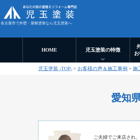
名古屋市で外壁・屋根塗装なら児玉塗装へ
HOME
児玉塗装の特徴
お
児玉塗装 -TOP-
>
お客様の声＆施工事例
>
施
愛知
ご夫婦でご来店され