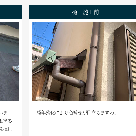
樋 施工前
いま
経年劣化により色褪せが目立ちますね。
度塗る
発揮し