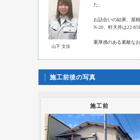
た。
お話合いの結果、屋
N-20、軒天井は22
重厚感のある素敵な
山下 文佳
施工前後の写真
施工前