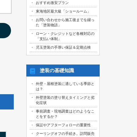
おすすめ激安プラン
2026/08/01
名古屋市天白区のお客様より、屋根外壁
東海地区最大級「ショールーム」
その他塗装、ベランダ防水工事の御見積
お問い合わせから施工後までを綴っ
依頼を頂きました！
た「塗装物語」
2026/07/31
ローン・クレジットなど各種対応の
名古屋市東区のお客様より、原状回復工
「支払い体制」
事の御見積依頼を頂きました！
児玉塗装の手厚い保証＆定期点検
2026/07/31
名古屋市緑区のお客様より、屋根葺き替
え工事の御見積依頼を頂きました！
塗装の基礎知識
2026/07/31
三重県桑名市のお客様より、外壁その他
外壁・屋根塗装に適している季節と
塗装工事の御見積依頼を頂きました！
は？
2026/07/31
外壁塗装の塗り替えタイミングと劣
名古屋市守山区のお客様より、屋根塗装
化症状
工事の御見積依頼を頂きました！
事前調査・現地調査はどのようなこ
とをするか？
2026/07/29
愛知県知多市のお客様より、外壁塗装・
保証やアフターフォローの重要性
ベランダ防水工事の御見積依頼を頂きま
した！
クーリングオフの手続き。訪問販売