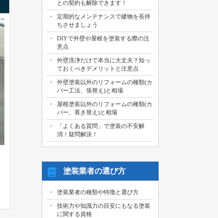
との契約も解除できます！
2026/07/29
定期的なメンテナンスで建物を長持
名古屋市中川区のお客様より、外壁その
ちさせましょう
他塗装工事の御見積依頼を頂きました！
DIYで外壁や屋根を塗装する際の注
2026/07/31
意点
海部郡大治町のお客様より、屋根・外壁
外壁洗浄だけで本当に大丈夫？知っ
その他塗装工事の御見積依頼を頂きまし
ておくべきデメリットと注意点
た！
外壁塗装以外のリフォームの種類(カ
2026/07/30
バー工法、張替え)と相場
名古屋市名東区のお客様より、屋上バル
コニー防水工事の御見積依頼を頂きまし
屋根塗装以外のリフォームの種類(カ
た！
バー、葺き替え)と相場
「よくある質問」で塗装の不安解
2026/07/29
消！疑問解決！
名古屋市千種区のお客様より、エントラ
ンス雨漏り修繕工事の御見積依頼を頂き
ました！
塗装業者の選び方
塗装業者の種類や特徴と選び方
技術力や知識力の目安にもなる塗装
に関する資格