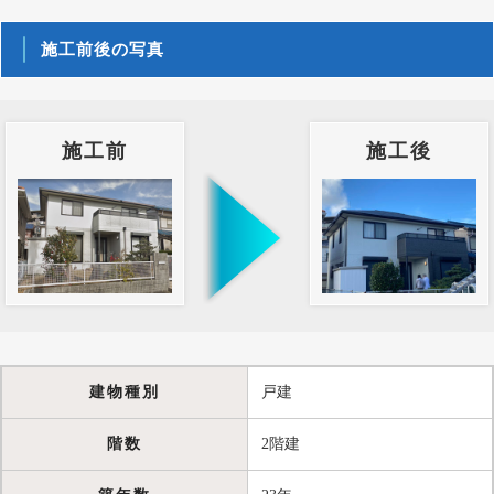
施工前後の写真
施工前
施工後
建物種別
戸建
階数
2階建