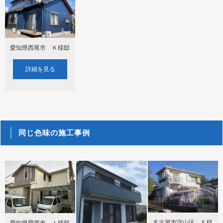
愛知県西尾市 Ｋ様邸
詳細を見る
同じ色味の施工事例
名古屋市守山区 Ｆ様
愛知県愛西市 Ｉ様邸