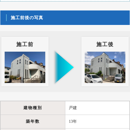
施工前後の写真
施工前
施工後
建物種別
戸建
築年数
13年