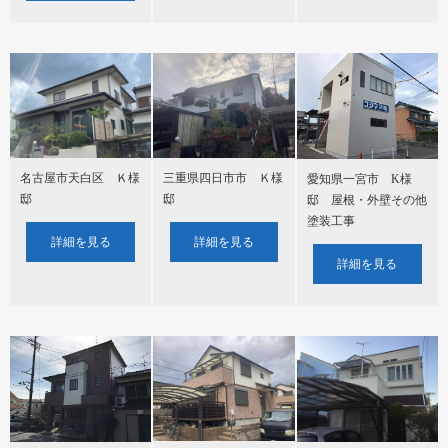
名古屋市天白区 Ｋ様
三重県四日市市 Ｋ様
愛知県一宮市 K様
邸
邸
邸 屋根・外壁その他
塗装工事
詳細を見る
詳細を見る
詳細を見る