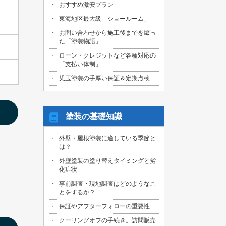
おすすめ激安プラン
2026/08/01
名古屋市天白区のお客様より、屋根外壁
東海地区最大級「ショールーム」
その他塗装、ベランダ防水工事の御見積
お問い合わせから施工後までを綴っ
依頼を頂きました！
た「塗装物語」
2026/07/31
ローン・クレジットなど各種対応の
名古屋市東区のお客様より、原状回復工
「支払い体制」
事の御見積依頼を頂きました！
児玉塗装の手厚い保証＆定期点検
2026/07/31
名古屋市緑区のお客様より、屋根葺き替
え工事の御見積依頼を頂きました！
塗装の基礎知識
2026/07/31
三重県桑名市のお客様より、外壁その他
外壁・屋根塗装に適している季節と
塗装工事の御見積依頼を頂きました！
は？
2026/07/31
外壁塗装の塗り替えタイミングと劣
名古屋市守山区のお客様より、屋根塗装
化症状
工事の御見積依頼を頂きました！
事前調査・現地調査はどのようなこ
とをするか？
2026/07/29
愛知県知多市のお客様より、外壁塗装・
保証やアフターフォローの重要性
ベランダ防水工事の御見積依頼を頂きま
した！
クーリングオフの手続き。訪問販売