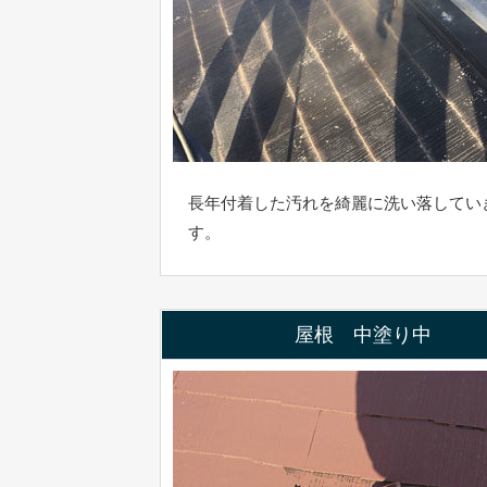
長年付着した汚れを綺麗に洗い落してい
す。
屋根 中塗り中