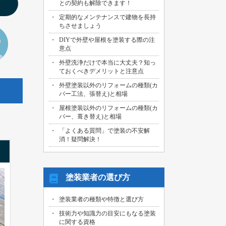
との契約も解除できます！
2026/07/29
定期的なメンテナンスで建物を長持
名古屋市中川区のお客様より、外壁その
ちさせましょう
他塗装工事の御見積依頼を頂きました！
DIYで外壁や屋根を塗装する際の注
2026/07/31
意点
海部郡大治町のお客様より、屋根・外壁
外壁洗浄だけで本当に大丈夫？知っ
その他塗装工事の御見積依頼を頂きまし
ておくべきデメリットと注意点
た！
外壁塗装以外のリフォームの種類(カ
2026/07/30
バー工法、張替え)と相場
名古屋市名東区のお客様より、屋上バル
コニー防水工事の御見積依頼を頂きまし
屋根塗装以外のリフォームの種類(カ
た！
バー、葺き替え)と相場
「よくある質問」で塗装の不安解
2026/07/29
消！疑問解決！
名古屋市千種区のお客様より、エントラ
ンス雨漏り修繕工事の御見積依頼を頂き
ました！
塗装業者の選び方
塗装業者の種類や特徴と選び方
技術力や知識力の目安にもなる塗装
に関する資格