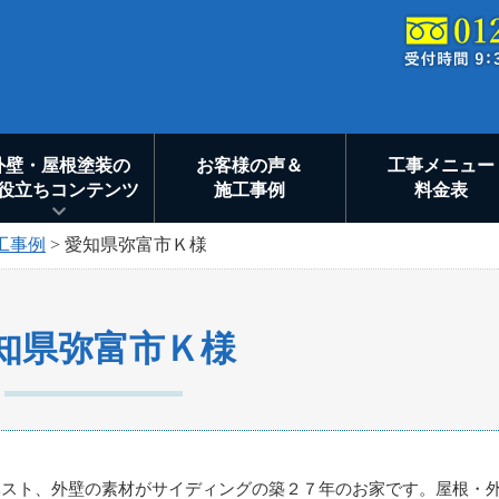
外壁・屋根塗装の
お客様の声＆
工事メニュー
役立ちコンテンツ
施工事例
料金表
工事例
>
愛知県弥富市Ｋ様
知県弥富市Ｋ様
ベスト、外壁の素材がサイディングの築２７年のお家です。屋根・