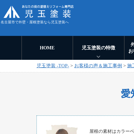
名古屋市で外壁・屋根塗装なら児玉塗装へ
HOME
児玉塗装の特徴
お
児玉塗装 -TOP-
>
お客様の声＆施工事例
>
施
愛
屋根の素材はカラー