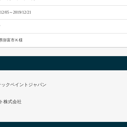
/12/05～2019/12/21
㎡
県弥富市Ｋ様
テックペイントジャパン
ト株式会社