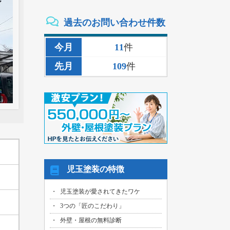
2026/08/02
過去のお問い合わせ件数
三重県いなべ市のお客様より、外壁その
他塗装・雨樋リペア工事の御見積依頼を
頂きました！
今月
11
件
2026/08/02
先月
109
件
名古屋市名東区のお客様より、雨漏り補
修工事の御見積依頼を頂きました！
2026/08/01
名古屋市千種区のお客様より、外壁その
他塗装工事の御見積依頼を頂きました！
2026/08/01
名古屋市中川区のお客様より、雨漏れ修
繕工事の御見積依頼を頂きました！
2026/08/01
児玉塗装の特徴
名古屋市名東区のお客様より、換気ファ
ン交換工事の御見積依頼を頂きました！
児玉塗装が愛されてきたワケ
2026/08/01
3つの「匠のこだわり」
名古屋市東区のお客様より、外壁その他
塗装工事の御見積依頼を頂きました！
外壁・屋根の無料診断