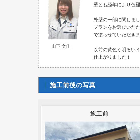
壁とも経年により色
外壁の一部に関しま
プランをお選びいた
で塗らせていただき
山下 文佳
以前の黄色く明るい
仕上がりました！
施工前後の写真
施工前