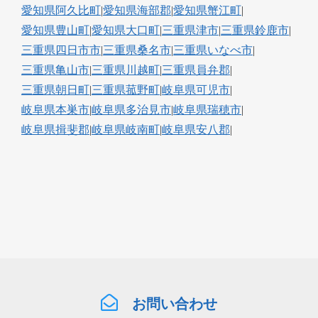
愛知県阿久比町
|
愛知県海部郡
|
愛知県蟹江町
|
愛知県豊山町
|
愛知県大口町
|
三重県津市
|
三重県鈴鹿市
|
三重県四日市市
|
三重県桑名市
|
三重県いなべ市
|
三重県亀山市
|
三重県川越町
|
三重県員弁郡
|
三重県朝日町
|
三重県菰野町
|
岐阜県可児市
|
岐阜県本巣市
|
岐阜県多治見市
|
岐阜県瑞穂市
|
岐阜県揖斐郡
|
岐阜県岐南町
|
岐阜県安八郡
|
お問い合わせ