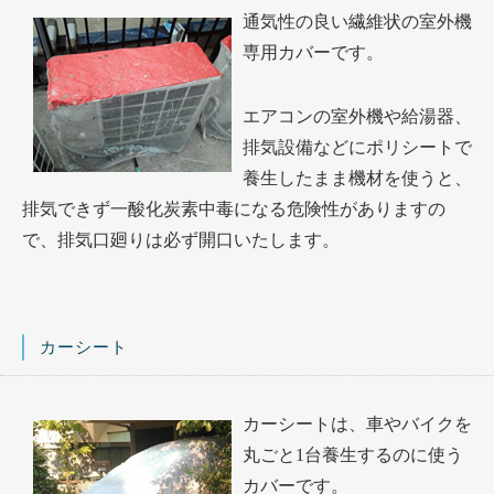
通気性の良い繊維状の室外機
専用カバーです。
エアコンの室外機や給湯器、
排気設備などにポリシートで
養生したまま機材を使うと、
排気できず一酸化炭素中毒になる危険性がありますの
で、排気口廻りは必ず開口いたします。
カーシート
カーシートは、車やバイクを
丸ごと1台養生するのに使う
カバーです。