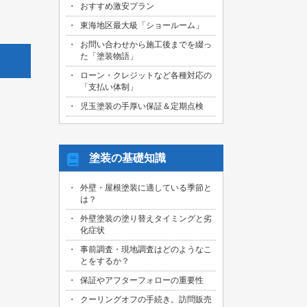
おすすめ激安プラン
2026/08/01
名古屋市天白区のお客様より、屋根外壁
東海地区最大級「ショールーム」
その他塗装、ベランダ防水工事の御見積
お問い合わせから施工後までを綴っ
依頼を頂きました！
た「塗装物語」
2026/07/31
ローン・クレジットなど各種対応の
名古屋市東区のお客様より、原状回復工
「支払い体制」
事の御見積依頼を頂きました！
児玉塗装の手厚い保証＆定期点検
2026/07/31
名古屋市緑区のお客様より、屋根葺き替
え工事の御見積依頼を頂きました！
塗装の基礎知識
2026/07/31
三重県桑名市のお客様より、外壁その他
外壁・屋根塗装に適している季節と
塗装工事の御見積依頼を頂きました！
は？
2026/07/31
外壁塗装の塗り替えタイミングと劣
名古屋市守山区のお客様より、屋根塗装
化症状
工事の御見積依頼を頂きました！
事前調査・現地調査はどのようなこ
とをするか？
2026/07/29
愛知県知多市のお客様より、外壁塗装・
保証やアフターフォローの重要性
ベランダ防水工事の御見積依頼を頂きま
した！
クーリングオフの手続き。訪問販売