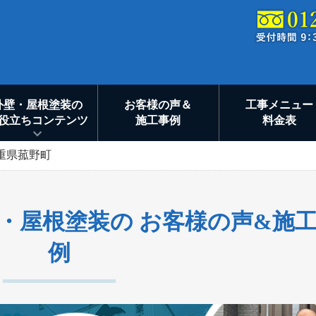
外壁・屋根塗装の
お客様の声＆
工事メニュー
役立ちコンテンツ
施工事例
料金表
重県菰野町
・屋根塗装の お客様の声&施
例