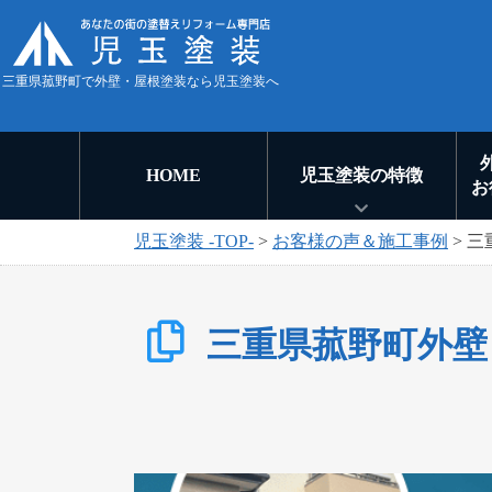
三重県菰野町で外壁・屋根塗装なら児玉塗装へ
HOME
児玉塗装の特徴
お
児玉塗装 -TOP-
>
お客様の声＆施工事例
>
三
三重県菰野町外壁