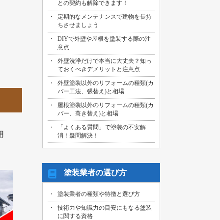
との契約も解除できます！
2026/07/29
定期的なメンテナンスで建物を長持
名古屋市中川区のお客様より、外壁その
ちさせましょう
他塗装工事の御見積依頼を頂きました！
DIYで外壁や屋根を塗装する際の注
2026/07/31
意点
海部郡大治町のお客様より、屋根・外壁
外壁洗浄だけで本当に大丈夫？知っ
その他塗装工事の御見積依頼を頂きまし
ておくべきデメリットと注意点
た！
外壁塗装以外のリフォームの種類(カ
2026/07/30
バー工法、張替え)と相場
名古屋市名東区のお客様より、屋上バル
コニー防水工事の御見積依頼を頂きまし
屋根塗装以外のリフォームの種類(カ
た！
バー、葺き替え)と相場
「よくある質問」で塗装の不安解
2026/07/29
用
消！疑問解決！
名古屋市千種区のお客様より、エントラ
ンス雨漏り修繕工事の御見積依頼を頂き
ました！
塗装業者の選び方
塗装業者の種類や特徴と選び方
技術力や知識力の目安にもなる塗装
に関する資格