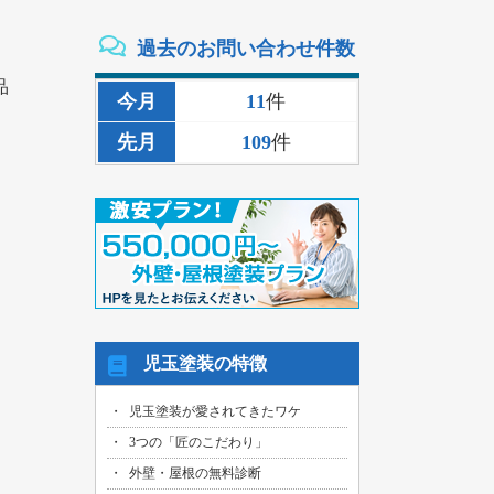
2026/08/02
過去のお問い合わせ件数
三重県いなべ市のお客様より、外壁その
他塗装・雨樋リペア工事の御見積依頼を
品
頂きました！
今月
11
件
2026/08/02
先月
109
件
名古屋市名東区のお客様より、雨漏り補
修工事の御見積依頼を頂きました！
2026/08/01
名古屋市千種区のお客様より、外壁その
他塗装工事の御見積依頼を頂きました！
2026/08/01
名古屋市中川区のお客様より、雨漏れ修
繕工事の御見積依頼を頂きました！
2026/08/01
児玉塗装の特徴
名古屋市名東区のお客様より、換気ファ
ン交換工事の御見積依頼を頂きました！
児玉塗装が愛されてきたワケ
2026/08/01
3つの「匠のこだわり」
名古屋市東区のお客様より、外壁その他
塗装工事の御見積依頼を頂きました！
外壁・屋根の無料診断