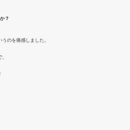
か？
いうのを痛感しました。
で、
！