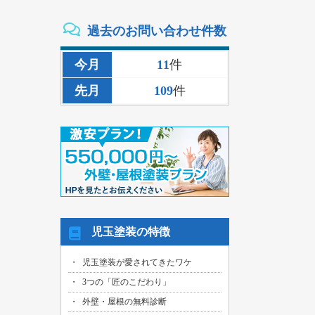
2026/08/02
過去のお問い合わせ件数
三重県いなべ市のお客様より、外壁その
他塗装・雨樋リペア工事の御見積依頼を
頂きました！
今月
11
件
2026/08/02
先月
109
件
名古屋市名東区のお客様より、雨漏り補
修工事の御見積依頼を頂きました！
2026/08/01
名古屋市千種区のお客様より、外壁その
他塗装工事の御見積依頼を頂きました！
2026/08/01
名古屋市中川区のお客様より、雨漏れ修
繕工事の御見積依頼を頂きました！
2026/08/01
児玉塗装の特徴
名古屋市名東区のお客様より、換気ファ
ン交換工事の御見積依頼を頂きました！
児玉塗装が愛されてきたワケ
2026/08/01
3つの「匠のこだわり」
名古屋市東区のお客様より、外壁その他
塗装工事の御見積依頼を頂きました！
外壁・屋根の無料診断