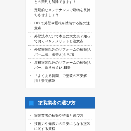
との契約も解除できます！
2026/07/29
定期的なメンテナンスで建物を長持
名古屋市中川区のお客様より、外壁その
ちさせましょう
他塗装工事の御見積依頼を頂きました！
DIYで外壁や屋根を塗装する際の注
2026/07/31
意点
海部郡大治町のお客様より、屋根・外壁
外壁洗浄だけで本当に大丈夫？知っ
その他塗装工事の御見積依頼を頂きまし
ておくべきデメリットと注意点
た！
外壁塗装以外のリフォームの種類(カ
2026/07/30
バー工法、張替え)と相場
名古屋市名東区のお客様より、屋上バル
コニー防水工事の御見積依頼を頂きまし
屋根塗装以外のリフォームの種類(カ
た！
バー、葺き替え)と相場
「よくある質問」で塗装の不安解
2026/07/29
消！疑問解決！
名古屋市千種区のお客様より、エントラ
ンス雨漏り修繕工事の御見積依頼を頂き
ました！
塗装業者の選び方
塗装業者の種類や特徴と選び方
技術力や知識力の目安にもなる塗装
に関する資格