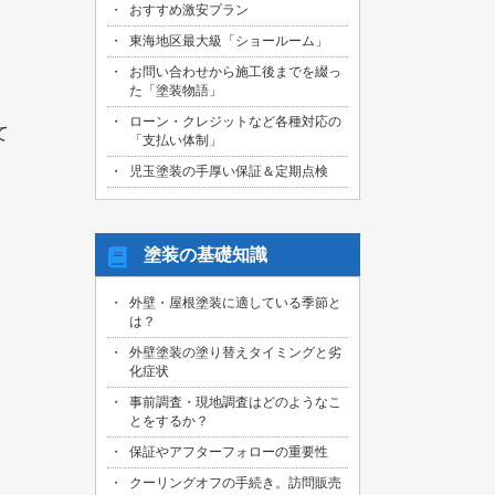
おすすめ激安プラン
2026/08/01
名古屋市天白区のお客様より、屋根外壁
東海地区最大級「ショールーム」
その他塗装、ベランダ防水工事の御見積
お問い合わせから施工後までを綴っ
依頼を頂きました！
た「塗装物語」
2026/07/31
ローン・クレジットなど各種対応の
て
名古屋市東区のお客様より、原状回復工
「支払い体制」
事の御見積依頼を頂きました！
児玉塗装の手厚い保証＆定期点検
2026/07/31
名古屋市緑区のお客様より、屋根葺き替
え工事の御見積依頼を頂きました！
塗装の基礎知識
2026/07/31
三重県桑名市のお客様より、外壁その他
外壁・屋根塗装に適している季節と
塗装工事の御見積依頼を頂きました！
は？
2026/07/31
外壁塗装の塗り替えタイミングと劣
名古屋市守山区のお客様より、屋根塗装
化症状
工事の御見積依頼を頂きました！
事前調査・現地調査はどのようなこ
とをするか？
2026/07/29
愛知県知多市のお客様より、外壁塗装・
保証やアフターフォローの重要性
ベランダ防水工事の御見積依頼を頂きま
した！
クーリングオフの手続き。訪問販売