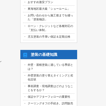
おすすめ激安プラン
2026/08/01
名古屋市天白区のお客様より、屋根外壁
東海地区最大級「ショールーム」
その他塗装、ベランダ防水工事の御見積
お問い合わせから施工後までを綴っ
依頼を頂きました！
た「塗装物語」
2026/07/31
ローン・クレジットなど各種対応の
名古屋市東区のお客様より、原状回復工
「支払い体制」
事の御見積依頼を頂きました！
児玉塗装の手厚い保証＆定期点検
2026/07/31
名古屋市緑区のお客様より、屋根葺き替
え工事の御見積依頼を頂きました！
塗装の基礎知識
2026/07/31
し
三重県桑名市のお客様より、外壁その他
外壁・屋根塗装に適している季節と
塗装工事の御見積依頼を頂きました！
は？
2026/07/31
外壁塗装の塗り替えタイミングと劣
名古屋市守山区のお客様より、屋根塗装
化症状
工事の御見積依頼を頂きました！
事前調査・現地調査はどのようなこ
とをするか？
2026/07/29
愛知県知多市のお客様より、外壁塗装・
保証やアフターフォローの重要性
ベランダ防水工事の御見積依頼を頂きま
した！
クーリングオフの手続き。訪問販売