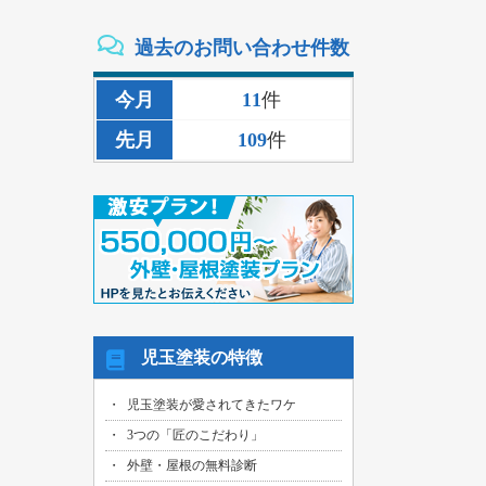
2026/08/02
過去のお問い合わせ件数
三重県いなべ市のお客様より、外壁その
他塗装・雨樋リペア工事の御見積依頼を
頂きました！
今月
11
件
2026/08/02
先月
109
件
名古屋市名東区のお客様より、雨漏り補
修工事の御見積依頼を頂きました！
2026/08/01
名古屋市千種区のお客様より、外壁その
他塗装工事の御見積依頼を頂きました！
2026/08/01
名古屋市中川区のお客様より、雨漏れ修
繕工事の御見積依頼を頂きました！
2026/08/01
児玉塗装の特徴
名古屋市名東区のお客様より、換気ファ
ン交換工事の御見積依頼を頂きました！
児玉塗装が愛されてきたワケ
2026/08/01
3つの「匠のこだわり」
名古屋市東区のお客様より、外壁その他
塗装工事の御見積依頼を頂きました！
外壁・屋根の無料診断