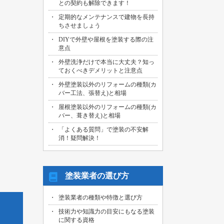
との契約も解除できます！
2026/07/29
定期的なメンテナンスで建物を長持
名古屋市中川区のお客様より、外壁その
ちさせましょう
他塗装工事の御見積依頼を頂きました！
DIYで外壁や屋根を塗装する際の注
2026/07/31
意点
海部郡大治町のお客様より、屋根・外壁
外壁洗浄だけで本当に大丈夫？知っ
その他塗装工事の御見積依頼を頂きまし
ておくべきデメリットと注意点
た！
外壁塗装以外のリフォームの種類(カ
2026/07/30
バー工法、張替え)と相場
名古屋市名東区のお客様より、屋上バル
コニー防水工事の御見積依頼を頂きまし
屋根塗装以外のリフォームの種類(カ
た！
バー、葺き替え)と相場
「よくある質問」で塗装の不安解
2026/07/29
消！疑問解決！
名古屋市千種区のお客様より、エントラ
ンス雨漏り修繕工事の御見積依頼を頂き
ました！
塗装業者の選び方
塗装業者の種類や特徴と選び方
技術力や知識力の目安にもなる塗装
に関する資格