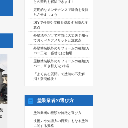
との契約も解除できます！
2026/07/29
定期的なメンテナンスで建物を長持
名古屋市中川区のお客様より、外壁その
ちさせましょう
他塗装工事の御見積依頼を頂きました！
DIYで外壁や屋根を塗装する際の注
2026/07/31
意点
海部郡大治町のお客様より、屋根・外壁
外壁洗浄だけで本当に大丈夫？知っ
その他塗装工事の御見積依頼を頂きまし
ておくべきデメリットと注意点
た！
外壁塗装以外のリフォームの種類(カ
2026/07/30
バー工法、張替え)と相場
名古屋市名東区のお客様より、屋上バル
コニー防水工事の御見積依頼を頂きまし
屋根塗装以外のリフォームの種類(カ
た！
バー、葺き替え)と相場
「よくある質問」で塗装の不安解
2026/07/29
消！疑問解決！
名古屋市千種区のお客様より、エントラ
ンス雨漏り修繕工事の御見積依頼を頂き
ました！
塗装業者の選び方
防
塗装業者の種類や特徴と選び方
事
技術力や知識力の目安にもなる塗装
に関する資格