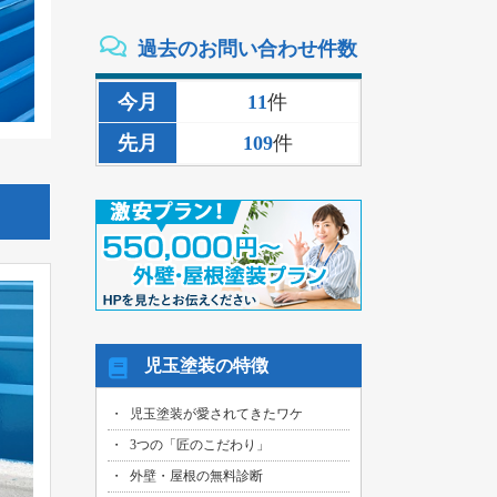
2026/08/02
過去のお問い合わせ件数
三重県いなべ市のお客様より、外壁その
他塗装・雨樋リペア工事の御見積依頼を
頂きました！
今月
11
件
2026/08/02
先月
109
件
名古屋市名東区のお客様より、雨漏り補
修工事の御見積依頼を頂きました！
2026/08/01
名古屋市千種区のお客様より、外壁その
他塗装工事の御見積依頼を頂きました！
2026/08/01
名古屋市中川区のお客様より、雨漏れ修
繕工事の御見積依頼を頂きました！
2026/08/01
児玉塗装の特徴
名古屋市名東区のお客様より、換気ファ
ン交換工事の御見積依頼を頂きました！
児玉塗装が愛されてきたワケ
2026/08/01
3つの「匠のこだわり」
名古屋市東区のお客様より、外壁その他
塗装工事の御見積依頼を頂きました！
外壁・屋根の無料診断