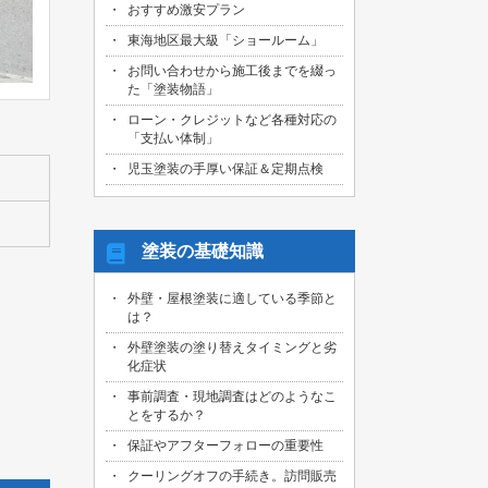
おすすめ激安プラン
2026/08/01
名古屋市天白区のお客様より、屋根外壁
東海地区最大級「ショールーム」
その他塗装、ベランダ防水工事の御見積
お問い合わせから施工後までを綴っ
依頼を頂きました！
た「塗装物語」
2026/07/31
ローン・クレジットなど各種対応の
名古屋市東区のお客様より、原状回復工
「支払い体制」
事の御見積依頼を頂きました！
児玉塗装の手厚い保証＆定期点検
2026/07/31
名古屋市緑区のお客様より、屋根葺き替
え工事の御見積依頼を頂きました！
塗装の基礎知識
2026/07/31
三重県桑名市のお客様より、外壁その他
外壁・屋根塗装に適している季節と
塗装工事の御見積依頼を頂きました！
は？
2026/07/31
外壁塗装の塗り替えタイミングと劣
名古屋市守山区のお客様より、屋根塗装
化症状
工事の御見積依頼を頂きました！
事前調査・現地調査はどのようなこ
とをするか？
2026/07/29
愛知県知多市のお客様より、外壁塗装・
保証やアフターフォローの重要性
ベランダ防水工事の御見積依頼を頂きま
した！
クーリングオフの手続き。訪問販売