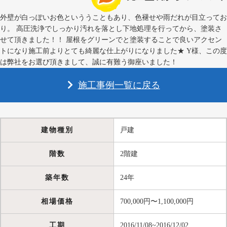
外壁が白っぽいお色といううこともあり、色褪せや雨だれが目立ってお
り。 高圧洗浄でしっかり汚れを落とし下地処理を行ってから、塗装さ
せて頂きました！！ 屋根をグリーンでと塗装することで良いアクセン
トになり施工前よりとても綺麗な仕上がりになりました★ Y様、この度
は弊社をお選び頂きまして、誠に有難う御座いました！
施工事例一覧に戻る
建物種別
戸建
階数
2階建
築年数
24年
相場価格
700,000円〜1,100,000円
工期
2016/11/08~2016/12/02