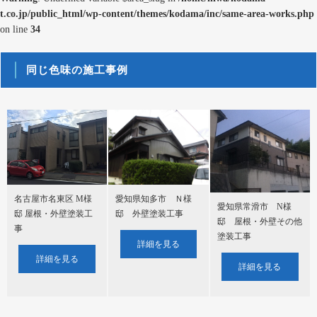
t.co.jp/public_html/wp-content/themes/kodama/inc/same-area-works.php
on line
34
同じ色味の施工事例
名古屋市名東区 M様
愛知県知多市 Ｎ様
愛知県常滑市 N様
邸 屋根・外壁塗装工
邸 外壁塗装工事
邸 屋根・外壁その他
事
塗装工事
詳細を見る
詳細を見る
詳細を見る