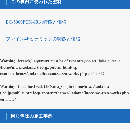
この事例に使われた塗料
EC-5000PCM-IRの特徴と価格
ファイン4Fセラミックの特徴と価格
Warning
: foreach() argument must be of type array|object, false given in
/home/niwa/kodama-t.co.jp/public_html/wp-
content/themes/kodama/inc/same-area-works.php
on line
12
Warning
: Undefined variable $area_slug in
/home/niwa/kodama-
t.co.jp/public_html/wp-content/themes/kodama/inc/same-area-works.php
on line
34
同じ色味の施工事例