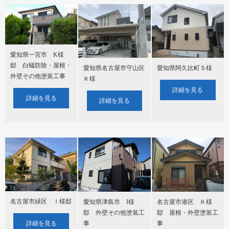
愛知県一宮市 K様
邸 白蟻防除・屋根・
愛知県名古屋市守山区
愛知県阿久比町Ｓ様
外壁その他塗装工事
Ｋ様
詳細を見る
詳細を見る
詳細を見る
名古屋市緑区 Ｉ様邸
愛知県津島市 I様
名古屋市港区 Ｋ様
邸 外壁その他塗装工
邸 屋根・外壁塗装工
事
詳細を見る
事