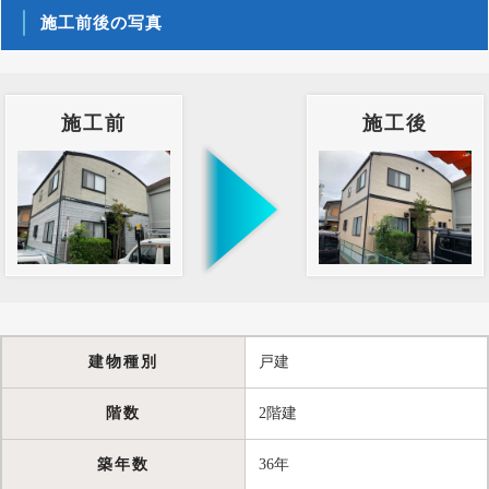
施工前後の写真
施工前
施工後
建物種別
戸建
階数
2階建
築年数
36年