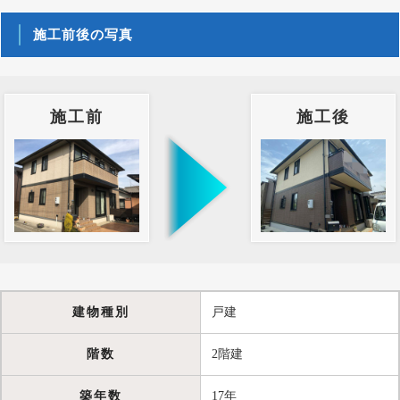
施工前後の写真
施工前
施工後
建物種別
戸建
階数
2階建
築年数
17年