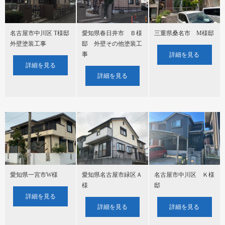
愛知県春日井市 Ｂ様
名古屋市中川区 T様邸
三重県桑名市 M様邸
邸 外壁その他塗装工
外壁塗装工事
事
詳細を見る
詳細を見る
詳細を見る
愛知県一宮市W様
愛知県名古屋市緑区Ａ
名古屋市中川区 Ｋ様
様
邸
詳細を見る
詳細を見る
詳細を見る