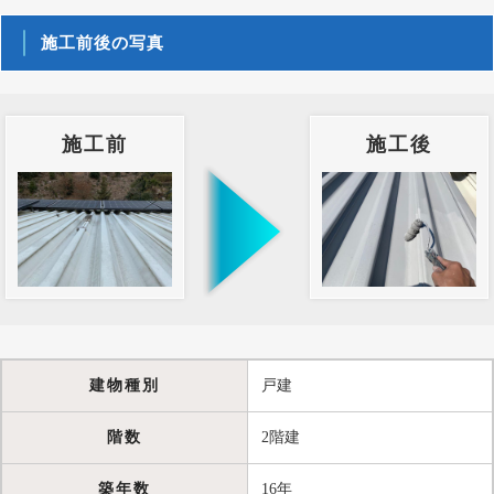
施工前後の写真
施工前
施工後
建物種別
戸建
階数
2階建
築年数
16年