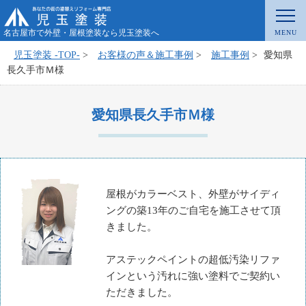
名古屋市で外壁・屋根塗装なら児玉塗装へ
児玉塗装 -TOP-
>
お客様の声＆施工事例
>
施工事例
>
愛知県
長久手市Ｍ様
愛知県長久手市Ｍ様
屋根がカラーベスト、外壁がサイディ
ングの築13年のご自宅を施工させて頂
きました。
アステックペイントの超低汚染リファ
インという汚れに強い塗料でご契約い
ただきました。