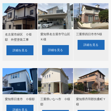
愛知県名古屋市守山区
三重県四日市市N様
名古屋市緑区 Ｏ様
Ｋ様
邸 外壁塗装工事
詳細を見る
詳細を見る
詳細を見る
愛知県日進市 Ｏ様邸
三重県いなべ市 Ｏ様
愛知県丹羽郡扶桑町Ｙ
邸
様
詳細を見る