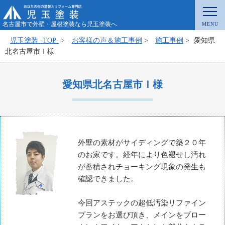
名古屋市で外壁・屋根塗装なら児玉塗装へ
児玉塗装 -TOP-
>
お客様の声＆施工事例
>
施工事例
>
愛知県
北名古屋市Ｉ様
愛知県北名古屋市Ｉ様
外壁の素材がサイディングで築２０年
のお家です。経年により色褪せし汚れ
が蓄積されチョーキング現象の発生も
確認できました。
今回アステックの超低汚染リファイン
プランをお選び頂き、メインをブロー