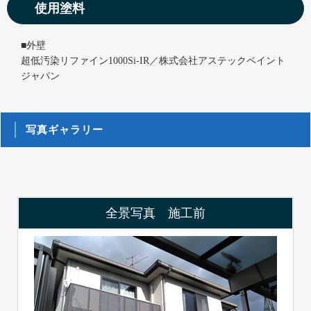
使用塗料
■外壁
超低汚染リファイン1000Si-IR／株式会社アステックペイント
ジャパン
写真ギャラリー
全景写真 施工前