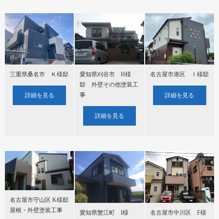
三重県桑名市 Ｋ様邸
名古屋市港区 Ｉ様邸
愛知県刈谷市 H様
邸 外壁その他塗装工
事
詳細を見る
詳細を見る
詳細を見る
名古屋市守山区 K様邸
屋根・外壁塗装工事
名古屋市中川区 F様
愛知県蟹江町 I様