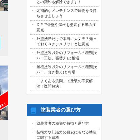
名古屋市中川区のお客様より、外壁その
との契約も解除できます！
他塗装工事の御見積依頼を頂きました！
定期的なメンテナンスで建物を長持
ちさせましょう
2026/07/25
名古屋市緑区のお客様より、屋根・外壁
DIYで外壁や屋根を塗装する際の注
その他塗装工事の御見積依頼を頂きまし
意点
た！
外壁洗浄だけで本当に大丈夫？知っ
ておくべきデメリットと注意点
2026/07/25
愛知県あま市のお客様より、教室WAX
外壁塗装以外のリフォームの種類(カ
掛け 外壁一部塗装工事の御見積依頼を
バー工法、張替え)と相場
頂きました！
屋根塗装以外のリフォームの種類(カ
2026/07/25
バー、葺き替え)と相場
名古屋市中川区のお客様より、外構手摺
「よくある質問」で塗装の不安解
り撤去・塗装工事の御見積依頼を頂きま
消！疑問解決！
した！
2026/07/24
名古屋市瑞穂区のお客様より、屋根・外
塗装業者の選び方
壁その他塗装工事の御見積依頼を頂きま
した！
塗装業者の種類や特徴と選び方
技術力や知識力の目安にもなる塗装
に関する資格