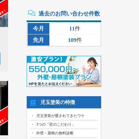
壁その他塗装工事の御見積依頼を頂きま
した！
過去のお問い合わせ件数
2026/07/29
名古屋市港区のお客様より、事務所造作
今月
11
件
工事の御見積依頼を頂きました！
先月
109
件
2026/07/29
愛知県弥富市のお客様より、エコキュー
ト交換工事の御見積依頼を頂きました！
2026/07/27
名古屋市中川区のお客様より、外壁一部
塗装工事の御見積依頼を頂きました！
2026/07/27
愛知県愛西市のお客様より、エコキュー
ト交換工事の御見積依頼を頂きました！
児玉塗装の特徴
2026/07/27
名古屋市中川区のお客様より、外壁その
児玉塗装が愛されてきたワケ
他塗装工事の御見積依頼を頂きました！
3つの「匠のこだわり」
2026/07/27
愛知県大府市のお客様より、外壁その他
外壁・屋根の無料診断
塗装工事の御見積依頼を頂きました！