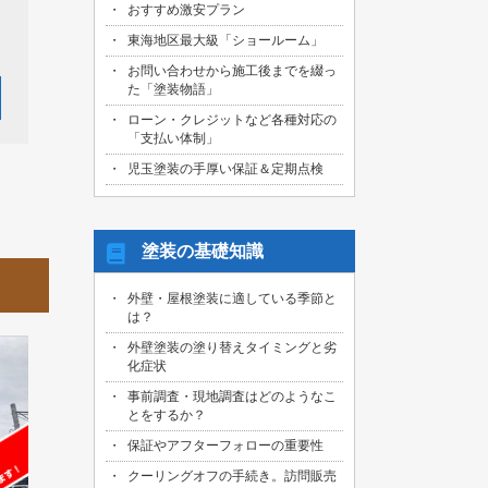
おすすめ激安プラン
2026/07/26
東海地区最大級「ショールーム」
愛知県尾張旭市のお客様より、エコキュ
お問い合わせから施工後までを綴っ
ート交換工事の御見積依頼を頂きまし
た「塗装物語」
た！
ローン・クレジットなど各種対応の
2026/07/26
「支払い体制」
愛知県東海市のお客様より、太陽光パネ
ル・パワコン交換、防水工事の御見積依
児玉塗装の手厚い保証＆定期点検
頼を頂きました！
2026/07/26
名古屋市港区のお客様より、外構塗装工
塗装の基礎知識
事の御見積依頼を頂きました！
外壁・屋根塗装に適している季節と
2026/07/26
は？
三重県四日市市のお客様より、外壁その
他塗装、大規模修繕、屋上防水工事の御
外壁塗装の塗り替えタイミングと劣
見積依頼を頂きました！
化症状
事前調査・現地調査はどのようなこ
2026/07/26
名古屋市守山区のお客様より、屋根・外
とをするか？
壁塗装工事の御見積依頼を頂きました！
保証やアフターフォローの重要性
2026/07/25
クーリングオフの手続き。訪問販売