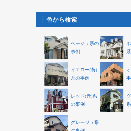
色から検索
ベージュ系の
ホ
事例
系
イエロー(黄)
オ
系の事例
事
レッド(赤)系
グ
の事例
系
グレージュ系
の事例