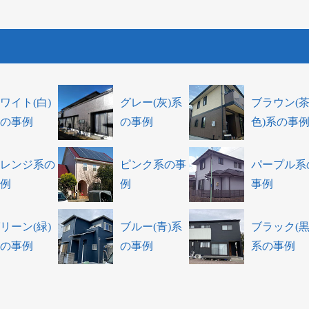
ワイト(白)
グレー(灰)系
ブラウン(
の事例
の事例
色)系の事
レンジ系の
ピンク系の事
パープル系
例
例
事例
リーン(緑)
ブルー(青)系
ブラック(黒
の事例
の事例
系の事例