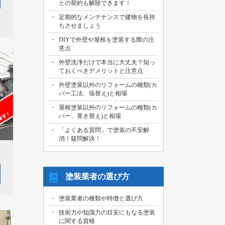
との契約も解除できます！
2026/07/29
定期的なメンテナンスで建物を長持
名古屋市中川区のお客様より、外壁その
ちさせましょう
他塗装工事の御見積依頼を頂きました！
DIYで外壁や屋根を塗装する際の注
2026/07/31
意点
海部郡大治町のお客様より、屋根・外壁
外壁洗浄だけで本当に大丈夫？知っ
その他塗装工事の御見積依頼を頂きまし
ておくべきデメリットと注意点
た！
外壁塗装以外のリフォームの種類(カ
2026/07/30
バー工法、張替え)と相場
名古屋市名東区のお客様より、屋上バル
コニー防水工事の御見積依頼を頂きまし
屋根塗装以外のリフォームの種類(カ
た！
バー、葺き替え)と相場
「よくある質問」で塗装の不安解
2026/07/29
消！疑問解決！
名古屋市千種区のお客様より、エントラ
ンス雨漏り修繕工事の御見積依頼を頂き
ました！
塗装業者の選び方
塗装業者の種類や特徴と選び方
技術力や知識力の目安にもなる塗装
に関する資格