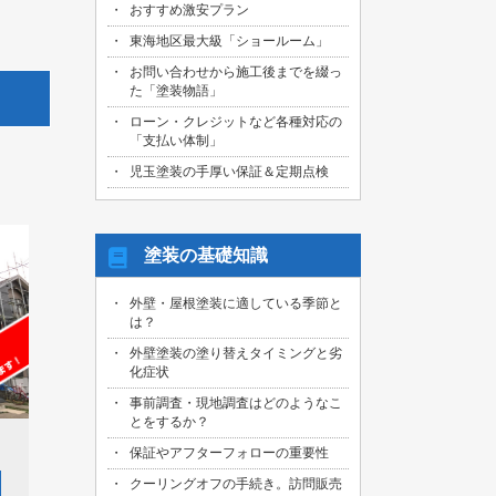
おすすめ激安プラン
2026/08/01
名古屋市天白区のお客様より、屋根外壁
東海地区最大級「ショールーム」
その他塗装、ベランダ防水工事の御見積
お問い合わせから施工後までを綴っ
依頼を頂きました！
た「塗装物語」
2026/07/31
ローン・クレジットなど各種対応の
名古屋市東区のお客様より、原状回復工
「支払い体制」
事の御見積依頼を頂きました！
児玉塗装の手厚い保証＆定期点検
2026/07/31
名古屋市緑区のお客様より、屋根葺き替
え工事の御見積依頼を頂きました！
塗装の基礎知識
2026/07/31
三重県桑名市のお客様より、外壁その他
外壁・屋根塗装に適している季節と
塗装工事の御見積依頼を頂きました！
は？
2026/07/31
外壁塗装の塗り替えタイミングと劣
名古屋市守山区のお客様より、屋根塗装
化症状
工事の御見積依頼を頂きました！
事前調査・現地調査はどのようなこ
とをするか？
2026/07/29
愛知県知多市のお客様より、外壁塗装・
保証やアフターフォローの重要性
ベランダ防水工事の御見積依頼を頂きま
した！
クーリングオフの手続き。訪問販売