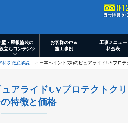
外壁・屋根塗装の
お客様の声＆
工事メニュー
役立ちコンテンツ
施工事例
料金表
塗料を徹底解説！
>
日本ペイント(株)のピュアライドUVプロ
ピュアライドUVプロテクトク
ーの特徴と価格