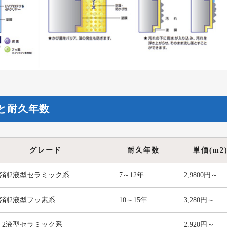
と耐久年数
グレード
耐久年数
単価(m2
溶剤2液型セラミック系
7～12年
2,9800円～
溶剤2液型フッ素系
10～15年
3,280円～
性2液型セラミック系
–
2,920円～