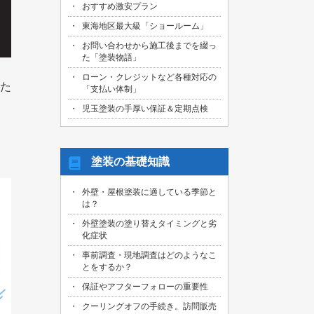
おすすめ激安プラン
2026/08/01
名古屋市天白区のお客様より、屋根外壁
東海地区最大級「ショールーム」
その他塗装、ベランダ防水工事の御見積
お問い合わせから施工後までを綴っ
依頼を頂きました！
た「塗装物語」
2026/07/31
ローン・クレジットなど各種対応の
名古屋市東区のお客様より、原状回復工
した
「支払い体制」
事の御見積依頼を頂きました！
児玉塗装の手厚い保証＆定期点検
2026/07/31
名古屋市緑区のお客様より、屋根葺き替
え工事の御見積依頼を頂きました！
。
塗装の基礎知識
2026/07/31
三重県桑名市のお客様より、外壁その他
外壁・屋根塗装に適している季節と
塗装工事の御見積依頼を頂きました！
は？
2026/07/31
外壁塗装の塗り替えタイミングと劣
名古屋市守山区のお客様より、屋根塗装
化症状
工事の御見積依頼を頂きました！
事前調査・現地調査はどのようなこ
とをするか？
2026/07/29
愛知県知多市のお客様より、外壁塗装・
保証やアフターフォローの重要性
ベランダ防水工事の御見積依頼を頂きま
した！
クーリングオフの手続き。訪問販売