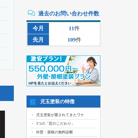
2026/08/02
過去のお問い合わせ件数
三重県いなべ市のお客様より、外壁その
他塗装・雨樋リペア工事の御見積依頼を
頂きました！
今月
11
件
2026/08/02
先月
109
件
名古屋市名東区のお客様より、雨漏り補
修工事の御見積依頼を頂きました！
2026/08/01
名古屋市千種区のお客様より、外壁その
他塗装工事の御見積依頼を頂きました！
2026/08/01
名古屋市中川区のお客様より、雨漏れ修
繕工事の御見積依頼を頂きました！
2026/08/01
児玉塗装の特徴
名古屋市名東区のお客様より、換気ファ
ン交換工事の御見積依頼を頂きました！
児玉塗装が愛されてきたワケ
2026/08/01
3つの「匠のこだわり」
名古屋市東区のお客様より、外壁その他
塗装工事の御見積依頼を頂きました！
外壁・屋根の無料診断