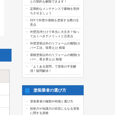
との契約も解除できます！
2026/07/29
定期的なメンテナンスで建物を長持
名古屋市中川区のお客様より、外壁その
ちさせましょう
他塗装工事の御見積依頼を頂きました！
DIYで外壁や屋根を塗装する際の注
2026/07/31
意点
海部郡大治町のお客様より、屋根・外壁
外壁洗浄だけで本当に大丈夫？知っ
その他塗装工事の御見積依頼を頂きまし
ておくべきデメリットと注意点
た！
外壁塗装以外のリフォームの種類(カ
2026/07/30
バー工法、張替え)と相場
名古屋市名東区のお客様より、屋上バル
コニー防水工事の御見積依頼を頂きまし
屋根塗装以外のリフォームの種類(カ
た！
バー、葺き替え)と相場
「よくある質問」で塗装の不安解
2026/07/29
消！疑問解決！
名古屋市千種区のお客様より、エントラ
)
ンス雨漏り修繕工事の御見積依頼を頂き
ました！
塗装業者の選び方
塗装業者の種類や特徴と選び方
技術力や知識力の目安にもなる塗装
に関する資格