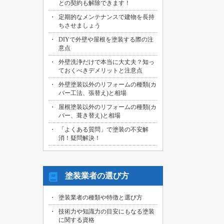
との契約も解除できます！
2026/07/29
定期的なメンテナンスで建物を長持
名古屋市中川区のお客様より、外壁その
ちさせましょう
他塗装工事の御見積依頼を頂きました！
DIYで外壁や屋根を塗装する際の注
2026/07/31
意点
海部郡大治町のお客様より、屋根・外壁
外壁洗浄だけで本当に大丈夫？知っ
その他塗装工事の御見積依頼を頂きまし
ておくべきデメリットと注意点
た！
外壁塗装以外のリフォームの種類(カ
2026/07/30
バー工法、張替え)と相場
名古屋市名東区のお客様より、屋上バル
コニー防水工事の御見積依頼を頂きまし
屋根塗装以外のリフォームの種類(カ
た！
バー、葺き替え)と相場
「よくある質問」で塗装の不安解
2026/07/29
消！疑問解決！
名古屋市千種区のお客様より、エントラ
ンス雨漏り修繕工事の御見積依頼を頂き
ました！
塗装業者の選び方
塗装業者の種類や特徴と選び方
技術力や知識力の目安にもなる塗装
に関する資格