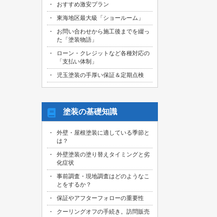
おすすめ激安プラン
2026/08/01
名古屋市天白区のお客様より、屋根外壁
東海地区最大級「ショールーム」
その他塗装、ベランダ防水工事の御見積
お問い合わせから施工後までを綴っ
依頼を頂きました！
た「塗装物語」
2026/07/31
ローン・クレジットなど各種対応の
名古屋市東区のお客様より、原状回復工
「支払い体制」
事の御見積依頼を頂きました！
児玉塗装の手厚い保証＆定期点検
2026/07/31
名古屋市緑区のお客様より、屋根葺き替
え工事の御見積依頼を頂きました！
塗装の基礎知識
2026/07/31
三重県桑名市のお客様より、外壁その他
外壁・屋根塗装に適している季節と
塗装工事の御見積依頼を頂きました！
は？
2026/07/31
外壁塗装の塗り替えタイミングと劣
名古屋市守山区のお客様より、屋根塗装
化症状
工事の御見積依頼を頂きました！
事前調査・現地調査はどのようなこ
とをするか？
2026/07/29
愛知県知多市のお客様より、外壁塗装・
保証やアフターフォローの重要性
ベランダ防水工事の御見積依頼を頂きま
した！
クーリングオフの手続き。訪問販売