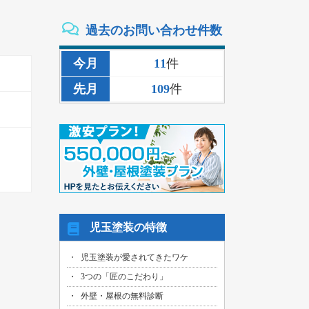
2026/08/02
過去のお問い合わせ件数
三重県いなべ市のお客様より、外壁その
他塗装・雨樋リペア工事の御見積依頼を
頂きました！
今月
11
件
2026/08/02
先月
109
件
名古屋市名東区のお客様より、雨漏り補
修工事の御見積依頼を頂きました！
2026/08/01
名古屋市千種区のお客様より、外壁その
他塗装工事の御見積依頼を頂きました！
2026/08/01
名古屋市中川区のお客様より、雨漏れ修
繕工事の御見積依頼を頂きました！
2026/08/01
児玉塗装の特徴
名古屋市名東区のお客様より、換気ファ
ン交換工事の御見積依頼を頂きました！
児玉塗装が愛されてきたワケ
2026/08/01
3つの「匠のこだわり」
名古屋市東区のお客様より、外壁その他
塗装工事の御見積依頼を頂きました！
外壁・屋根の無料診断