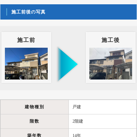
施工前後の写真
施工前
施工後
建物種別
戸建
階数
2階建
築年数
14年