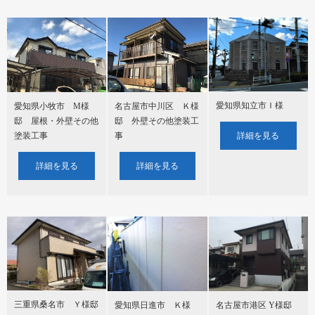
愛知県知立市Ｉ様
愛知県小牧市 M様
名古屋市中川区 Ｋ様
邸 屋根・外壁その他
邸 外壁その他塗装工
塗装工事
事
詳細を見る
詳細を見る
詳細を見る
三重県桑名市 Ｙ様邸
愛知県日進市 Ｋ様
名古屋市港区 Y様邸