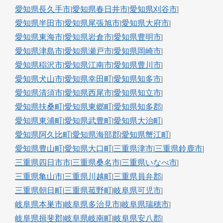
愛知県長久手市
|
愛知県春日井市
|
愛知県刈谷市
|
愛知県半田市
|
愛知県尾張旭市
|
愛知県大府市
|
愛知県東海市
|
愛知県岩倉市
|
愛知県豊明市
|
愛知県津島市
|
愛知県瀬戸市
|
愛知県岡崎市
|
愛知県稲沢市
|
愛知県江南市
|
愛知県豊川市
|
愛知県犬山市
|
愛知県幸田町
|
愛知県知多市
|
愛知県清須市
|
愛知県西尾市
|
愛知県知立市
|
愛知県扶桑町
|
愛知県東郷町
|
愛知県知多郡
|
愛知県東浦町
|
愛知県武豊町
|
愛知県大治町
|
愛知県阿久比町
|
愛知県海部郡
|
愛知県蟹江町
|
愛知県豊山町
|
愛知県大口町
|
三重県津市
|
三重県鈴鹿市
|
三重県四日市市
|
三重県桑名市
|
三重県いなべ市
|
三重県亀山市
|
三重県川越町
|
三重県員弁郡
|
三重県朝日町
|
三重県菰野町
|
岐阜県可児市
|
岐阜県本巣市
|
岐阜県多治見市
|
岐阜県瑞穂市
|
岐阜県揖斐郡
|
岐阜県岐南町
|
岐阜県安八郡
|