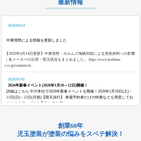
最新情報
三重県いなべ市のお客様より、外壁その他塗装・雨樋リペア工事の御見積依
頼を頂きました！
2026/08/02
2026/04/14
名古屋市名東区のお客様より、雨漏り補修工事の御見積依頼を頂きました！
2026/08/01
中東情勢による情報を更新しました
名古屋市千種区のお客様より、外壁その他塗装工事の御見積依頼を頂きまし
た！
【2026年4月14日更新】中東情勢・ホルムズ海峡封鎖による塗装材料への影響
｜各メーカーの出荷・受注状況をまとめました。 https://www.kodama-
2026/08/01
t.co.jp/contents/in…
名古屋市中川区のお客様より、雨漏れ修繕工事の御見積依頼を頂きました！
2026/01/01
2026/08/01
2026年新春イベント(2026年1月10～12日)開催！
名古屋市名東区のお客様より、換気ファン交換工事の御見積依頼を頂きまし
詳細はこちら 中川本社で2026年新春イベントを開催！2026年1月10日(土)・
た！
11日(日)・12日(月祝)【雨天決行】 来場予約者だけの特典なども用意してお
りますので、ぜひご予約してお越し…
2026/08/01
名古屋市東区のお客様より、外壁その他塗装工事の御見積依頼を頂きまし
2025/12/21
た！
創業60年
2025-26年 年末年始の営業について
平素は格別のご愛顧を賜り、誠にありがとうございます。 年末年始の休業
2026/08/01
児玉塗装が塗装の悩みをスベテ解決！
につきまして、下記のとおりご案内申し上げます。 休業期間：12月28日
名古屋市天白区のお客様より、屋根外壁その他塗装、ベランダ防水工事の御