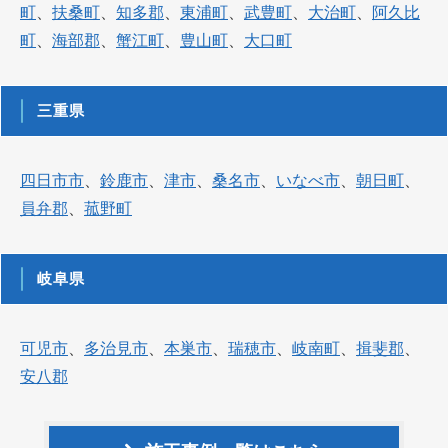
町
、
扶桑町
、
知多郡
、
東浦町
、
武豊町
、
大治町
、
阿久比
町
、
海部郡
、
蟹江町
、
豊山町
、
大口町
三重県
四日市市
、
鈴鹿市
、
津市
、
桑名市
、
いなべ市
、
朝日町
、
員弁郡
、
菰野町
岐阜県
可児市
、
多治見市
、
本巣市
、
瑞穂市
、
岐南町
、
揖斐郡
、
安八郡