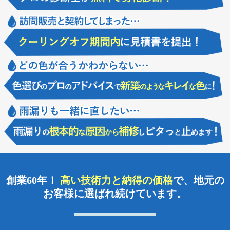
2026/07/31
誠に勝手ながら、社内研修のため下記日程を休業とさせていただきます。 7
海部郡大治町のお客様より、屋根・外壁その他塗装工事の御見積依頼を頂き
月8日（火）～7月9日（水）：社内研修のため休業 7月10日（木）：定休日 7
ました！
月11日（金）より通常営業いたします。 …
2026/07/30
2025/05/24
名古屋市名東区のお客様より、屋上バルコニー防水工事の御見積依頼を頂き
「グランドオープン10周年リニューアル祭」ご来場ありがとうございまし
ました！
た！
このたびは、グランドオープン10周年リニューアル祭にご来場いただき、誠
2026/07/29
にありがとうございました。 5月17日～18日に開催された本イベントは、初
名古屋市千種区のお客様より、エントランス雨漏り修繕工事の御見積依頼を
日の午前中こそあいにくの雨となりましたが、午後には…
頂きました！
2025/05/08
5月17・18日開催 グランドオープン10周年リニューアル祭
詳細はコチラ https://www.kodama-t.co.jp/event/e39702/ 中川本社でグランドオ
ープン10周年リニューアル祭り開催決定！ 来場予約者だけの特典なども用
意し…
創業60年！
高い技術力と納得の価格
で、
地元の
2025/04/26
お客様に選ばれ続けています。
2025年ゴールデンウィーク休業について
平素は格別のご愛顧を賜り、厚く御礼申し上げます。 ゴールデンウィーク
休業について以下のとおりご案内申し上げます。 通常営業：5月1日(木)、2
日(金) 休業期間：5月3日(土)〜5月6日(火…