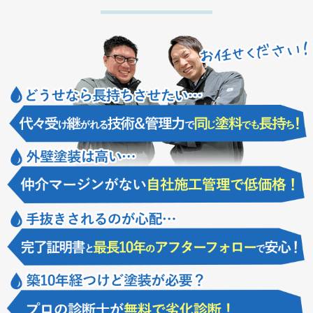
（日）～1月4日（日） 営業開始：1月5日（月）より…
見積依頼を頂きました！
2026/07/31
2025/08/30
名古屋市東区のお客様より、原状回復工事の御見積依頼を頂きました！
9月13,14日開催 四日市店グランドオープン7周年記念祭
詳細はコチラ https://www.kodama-t.co.jp/event/e41987/ 四日市支店でグランド
2026/07/31
オープン7周年記念祭を開催決定！ 来場予約者だけの特典なども用意してお
名古屋市緑区のお客様より、屋根葺き替え工事の御見積依頼を頂きました！
りま…
2026/07/31
2025/08/23
三重県桑名市のお客様より、外壁その他塗装工事の御見積依頼を頂きまし
9月7,8,9日開催 緑支店グランドオープン7周年記念祭
た！
詳細はコチラ https://www.kodama-t.co.jp/event/e41698/ 緑支店でグランドオー
プン7周年記念祭を開催決定！ 来場予約者だけの特典なども用意しておりま
2026/07/31
すの…
名古屋市守山区のお客様より、屋根塗装工事の御見積依頼を頂きました！
2025/08/12
2026/07/29
2025年夏季休暇期間の営業について
愛知県知多市のお客様より、外壁塗装・ベランダ防水工事の御見積依頼を頂
平素は格別のご愛顧を賜り、厚く御礼申し上げます。 夏季休暇について以
きました！
下のとおりご案内申し上げます。 休業期間：8月13日(水)～8月16日(土) 営業
開始：8月17日(日)より 誠に勝…
2026/07/29
名古屋市中川区のお客様より、外壁その他塗装工事の御見積依頼を頂きまし
た！
2025/07/02
臨時休業のお知らせ