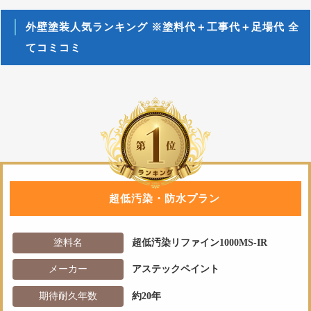
外壁塗装人気ランキング ※塗料代＋工事代＋足場代 全
てコミコミ
超低汚染・防水プラン
塗料名
超低汚染リファイン1000MS-IR
メーカー
アステックペイント
期待耐久年数
約20年