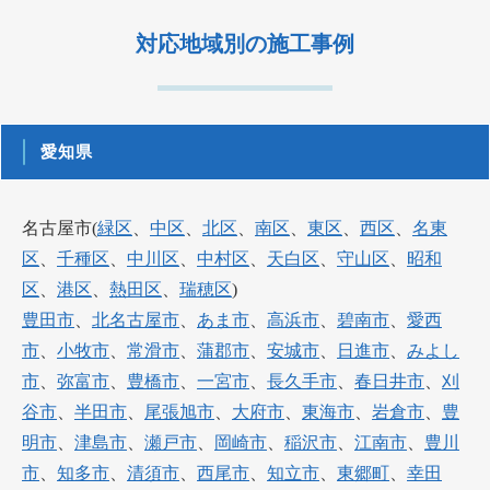
対応地域別の施工事例
愛知県
名古屋市(
緑区
、
中区
、
北区
、
南区
、
東区
、
西区
、
名東
区
、
千種区
、
中川区
、
中村区
、
天白区
、
守山区
、
昭和
区
、
港区
、
熱田区
、
瑞穂区
)
豊田市
、
北名古屋市
、
あま市
、
高浜市
、
碧南市
、
愛西
市
、
小牧市
、
常滑市
、
蒲郡市
、
安城市
、
日進市
、
みよし
市
、
弥富市
、
豊橋市
、
一宮市
、
長久手市
、
春日井市
、
刈
谷市
、
半田市
、
尾張旭市
、
大府市
、
東海市
、
岩倉市
、
豊
明市
、
津島市
、
瀬戸市
、
岡崎市
、
稲沢市
、
江南市
、
豊川
市
、
知多市
、
清須市
、
西尾市
、
知立市
、
東郷町
、
幸田