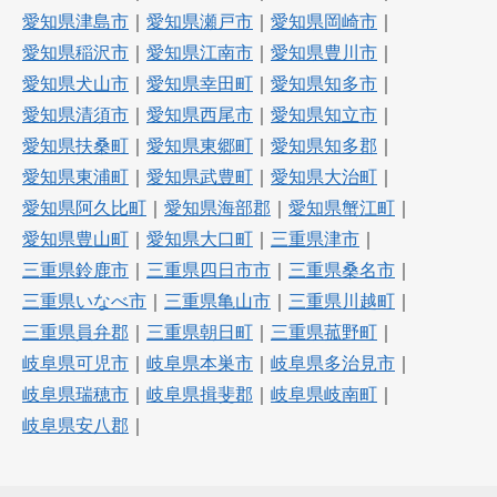
愛知県津島市
｜
愛知県瀬戸市
｜
愛知県岡崎市
｜
愛知県稲沢市
｜
愛知県江南市
｜
愛知県豊川市
｜
愛知県犬山市
｜
愛知県幸田町
｜
愛知県知多市
｜
愛知県清須市
｜
愛知県西尾市
｜
愛知県知立市
｜
愛知県扶桑町
｜
愛知県東郷町
｜
愛知県知多郡
｜
愛知県東浦町
｜
愛知県武豊町
｜
愛知県大治町
｜
愛知県阿久比町
｜
愛知県海部郡
｜
愛知県蟹江町
｜
愛知県豊山町
｜
愛知県大口町
｜
三重県津市
｜
三重県鈴鹿市
｜
三重県四日市市
｜
三重県桑名市
｜
三重県いなべ市
｜
三重県亀山市
｜
三重県川越町
｜
三重県員弁郡
｜
三重県朝日町
｜
三重県菰野町
｜
岐阜県可児市
｜
岐阜県本巣市
｜
岐阜県多治見市
｜
岐阜県瑞穂市
｜
岐阜県揖斐郡
｜
岐阜県岐南町
｜
岐阜県安八郡
｜