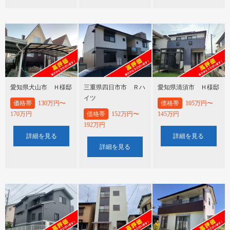
愛知県犬山市 Ｈ様邸
三重県四日市市 Ｒハ
愛知県清須市 Ｈ様邸
イツ
価格帯
130万円〜
価格帯
105万円〜
170万円
価格帯
152万円〜
145万円
192万円
詳細を見る
詳細を見る
詳細を見る