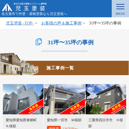
名古屋市で外壁・屋根塗装なら児玉塗装へ
児玉塗装 -TOP-
>
お客様の声＆施工事例
>
31坪〜35坪の事例
31坪〜35坪の事例
施工事例一覧
愛知県愛知郡東郷町
愛知県一宮市 Ｍ様邸
三重県四日市市 Ｈ様
Ｋ様邸
邸
価格帯
136万円〜