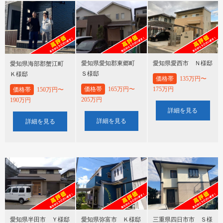
愛知県愛知郡東郷町
愛知県愛西市 Ｎ様邸
愛知県海部郡蟹江町
Ｓ様邸
Ｋ様邸
価格帯
135万円〜
価格帯
165万円〜
175万円
価格帯
150万円〜
205万円
190万円
詳細を見る
詳細を見る
詳細を見る
愛知県半田市 Ｙ様邸
愛知県弥富市 Ｋ様邸
三重県四日市市 Ｓ様